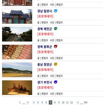
글 |
편집국
사진 |
편집국
경남 밀양시
[포토에세이]
한쪽 문
글 |
편집국
사진 |
편집국
경북 예천군
[포토에세이]
한숨 섞인 돌계단
글 |
편집국
사진 |
편집국
경북 봉화군
[포토에세이]
한과 맛보기
글 |
편집국
사진 |
편집국
충남 청양군
[포토에세이]
한 폭의 그림처럼
글 |
편집국
사진 |
편집국
경기 부천시
[포토에세이]
한 켠에, 한 자락에
글 |
편집국
사진 |
편집국
...
...
1
3
4
5
6
7
8
9
10
11
12
144