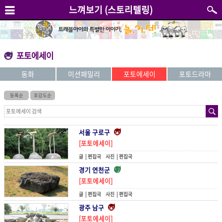
느껴보기 (스토리텔링)
포토에세이
동화
미션패밀리
포토에세이
포토드라마
등록순
호감도순
서울 구로구
[포토에세이]
하나의 조각
글 |
편집국
사진 |
편집국
경기 연천군
[포토에세이]
하나의 반석으로
글 |
편집국
사진 |
편집국
광주 남구
[포토에세이]
하나로, 모여든 채로