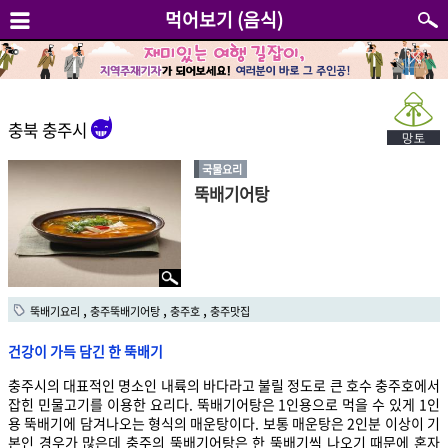
먹어보기 (음식)
충북 충주시
국물요리
뚝배기어탕
,
,
,
뚝배기요리
충주뚝배기어탕
충주호
충주맛집
건강이 가득 담긴 한 뚝배기
충주시의 대표적인 명소인 내륙의 바다라고 불릴 정도로 큰 호수 충주호에서
잡힌 민물고기를 이용한 요리다. 뚝배기어탕은 1인용으로 먹을 수 있게 1인
용 뚝배기에 담겨나오는 형식의 매운탕이다. 보통 매운탕은 2인분 이상이 기
본인 경우가 많은데 충주의 뚝배기어탕은 한 뚝배기씩 나오기 때문에 혼자