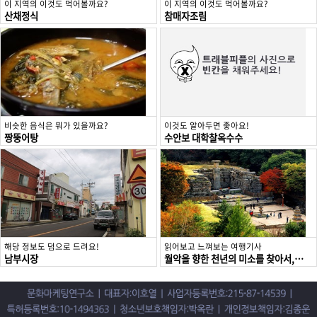
이 지역의 이것도 먹어볼까요?
이 지역의 이것도 먹어볼까요?
산채정식
참매자조림
비슷한 음식은 뭐가 있을까요?
이것도 알아두면 좋아요!
짱뚱어탕
수안보 대학찰옥수수
해당 정보도 덤으로 드려요!
읽어보고 느껴보는 여행기사
남부시장
월악을 향한 천년의 미소를 찾아서, 충주 미륵대원지