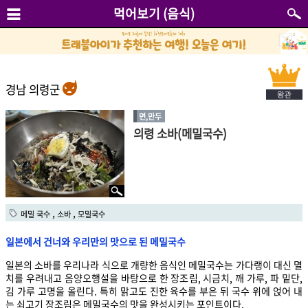
먹어보기 (음식)
경남 의령군
면,만두
의령 소바(메밀국수)
,
,
메밀 국수
소바
모밀국수
일본에서 건너와 우리만의 맛으로 된 메밀국수
일본의 소바를 우리나라 식으로 개량한 음식인 메밀국수는 가다랭이 대신 멸
치를 우려내고 음양오행설을 바탕으로 한 장조림, 시금치, 깨 가루, 파 밑단,
김 가루 고명을 올린다. 특히 맑고도 진한 육수를 부은 뒤 국수 위에 얹어 내
는 쇠고기 장조림은 메밀국수의 맛을 완성시키는 포인트이다.