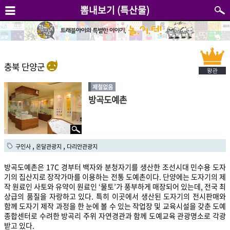
뽐내보기 (특산물)
충북 단양군
제철없음
방곡도예촌
,
,
구인사
온달관광지
다리안관광지
방곡도예촌은 17C 경부터 백자와 분청자기를 생산한 조선시대 민수용 도자
기의 집산지로 장작가마를 이용하는 전통 도예촌이다. 단양에는 도자기의 제
작 원료인 사토와 유약이 원료인 ‘물토’가 풍부하게 매장되어 있는데, 전국 최
상급의 품질을 자랑하고 있다. 특히 이곳에서 생산된 도자기의 전시판매와
함께 도자기 제작 과정을 한 눈에 볼 수 있는 작업장 및 교육시설을 갖춘 도예
종합센터로 수려한 방곡리 주위 자연경관과 함께 도예교육 관광명소로 각광
받고 있다.