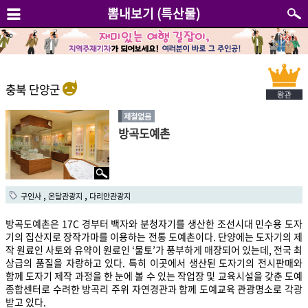
뽐내보기 (특산물)
충북 단양군
제철없음
방곡도예촌
,
,
구인사
온달관광지
다리안관광지
방곡도예촌은 17C 경부터 백자와 분청자기를 생산한 조선시대 민수용 도자
기의 집산지로 장작가마를 이용하는 전통 도예촌이다. 단양에는 도자기의 제
작 원료인 사토와 유약이 원료인 ‘물토’가 풍부하게 매장되어 있는데, 전국 최
상급의 품질을 자랑하고 있다. 특히 이곳에서 생산된 도자기의 전시판매와
함께 도자기 제작 과정을 한 눈에 볼 수 있는 작업장 및 교육시설을 갖춘 도예
종합센터로 수려한 방곡리 주위 자연경관과 함께 도예교육 관광명소로 각광
받고 있다.