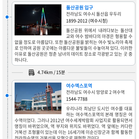
돌산공원 입구
전라남도 여수시 돌산읍 우두리
1899-2012 (여수시청)
돌산공원 위에서 내려다보는 돌산대
교와 여수 밤바다의 야경은 형용할 수
없을 정도로 아름답다. 또한 돌산공원을 밝히는 여수 빛노리야 축제
로 인하여 공원 곳곳에는 아름다운 불빛들이 수놓아져 있다. 이러한
이유로 돌산공원은 청춘 남녀의 데이트 장소로 각광받고 있는 곳 중
하나다.
4.74
km /
15
분
여수엑스포역
전라남도 여수시 망양로 2 여수역
1544-7788
우리나라 최남단 도시인 여수를 대표
하는 여수엑스포역의 본래 명칭은 여
수역이었다. 그러나 2012년 여수세계박람회 사업지로 활용되면서
명칭이 바뀌었으며, 역 부지와 위치도 바뀌었다. 역 앞에는 커다란
거북선 조형물이 있는데 이는 16세기에 이순신장군과 함께 활동한
전라좌수영의 거북선을 모형으로 재현한 것이다.