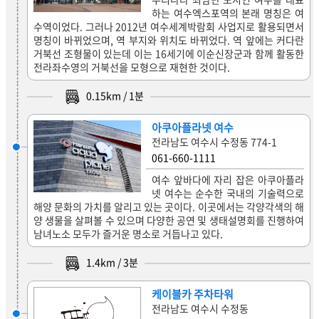
하는 여수엑스포역의 본래 명칭은 여
수역이었다. 그러나 2012년 여수세계박람회 사업지로 활용되면서
명칭이 바뀌었으며, 역 부지와 위치도 바뀌었다. 역 앞에는 커다란
거북선 조형물이 있는데 이는 16세기에 이순신장군과 함께 활동한
전라좌수영의 거북선을 모형으로 재현한 것이다.
0.15
km /
1
분
아쿠아플라넷 여수
전라남도 여수시 수정동 774-1
061-660-1111
여수 앞바다에 자리 잡은 아쿠아플라
넷 여수는 순수한 국내의 기술력으로
해양 문화의 가치를 알리고 있는 곳이다. 이곳에서는 각양각색의 해
양 생물을 살펴볼 수 있으며 다양한 공연 및 생태설명회를 진행하여
남녀노소 모두가 즐거운 명소로 거듭나고 있다.
1.4
km /
3
분
케이블카 주차타워
전라남도 여수시 수정동