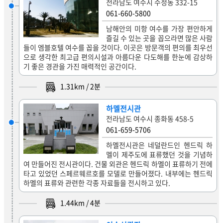
전라남도 여수시 수정동 332-15
061-660-5800
남해안의 미항 여수를 가장 편안하게
즐길 수 있는 곳을 꼽으라면 많은 사람
들이 엠블호텔 여수를 꼽을 것이다. 이곳은 방문객의 편의를 최우선
으로 생각한 최고급 편의시설과 아름다운 다도해를 한눈에 감상하
기 좋은 경관을 가진 매력적인 공간이다.
1.31
km /
2
분
하멜전시관
전라남도 여수시 종화동 458-5
061-659-5706
하멜전시관은 네덜란드인 헨드릭 하
멜이 제주도에 표류했던 것을 기념하
여 만들어진 전시관이다. 건물 외관은 헨드릭 하멜이 표류하기 전에
타고 있었던 스페르웨르호를 모델로 만들어졌다. 내부에는 헨드릭
하멜의 표류와 관련한 각종 자료들을 전시하고 있다.
1.44
km /
4
분