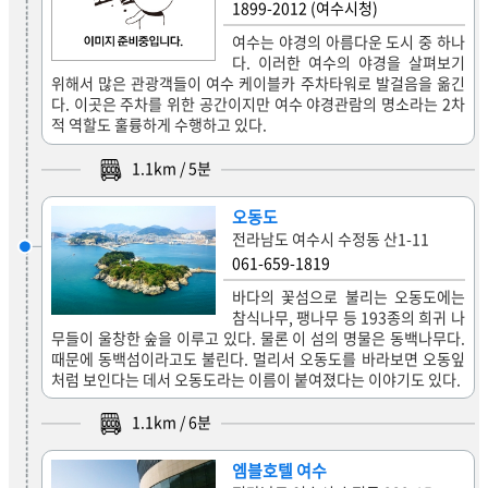
1899-2012 (여수시청)
여수는 야경의 아름다운 도시 중 하나
다. 이러한 여수의 야경을 살펴보기
위해서 많은 관광객들이 여수 케이블카 주차타워로 발걸음을 옮긴
다. 이곳은 주차를 위한 공간이지만 여수 야경관람의 명소라는 2차
적 역할도 훌륭하게 수행하고 있다.
1.1
km /
5
분
오동도
전라남도 여수시 수정동 산1-11
061-659-1819
바다의 꽃섬으로 불리는 오동도에는
참식나무, 팽나무 등 193종의 희귀 나
무들이 울창한 숲을 이루고 있다. 물론 이 섬의 명물은 동백나무다.
때문에 동백섬이라고도 불린다. 멀리서 오동도를 바라보면 오동잎
처럼 보인다는 데서 오동도라는 이름이 붙여졌다는 이야기도 있다.
1.1
km /
6
분
엠블호텔 여수