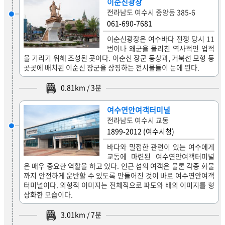
이순신광장
전라남도 여수시 중앙동 385-6
061-690-7681
이순신광장은 여수바다 전쟁 당시 11
번이나 왜군을 물리친 역사적인 업적
을 기리기 위해 조성된 곳이다. 이순신 장군 동상과, 거북선 모형 등
곳곳에 배치된 이순신 장군을 상징하는 전시물들이 눈에 띈다.
0.81
km /
3
분
여수연안여객터미널
전라남도 여수시 교동
1899-2012 (여수시청)
바다와 밀접한 관련이 있는 여수에게
교동에 마련된 여수연안여객터미널
은 매우 중요한 역할을 하고 있다. 인근 섬의 여객은 물론 각종 화물
까지 안전하게 운반할 수 있도록 만들어진 것이 바로 여수연안여객
터미널이다. 외형적 이미지는 전체적으로 파도와 배의 이미지를 형
상화한 모습이다.
3.01
km /
7
분