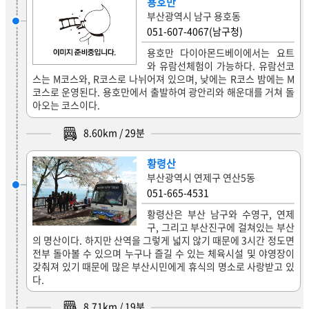
용호만
부산광역시 남구 용호동
051-607-4067(남구청)
용호만 다이아몬드베이에서는 요트
와 유람선체험이 가능하다. 유람선코
스는 M코스와, R코스로 나뉘어져 있으며, 낮에는 R코스 밤에는 M
코스로 운영된다. 용호만에서 출발하여 광안리와 해운대를 거쳐 돌
아오는 코스이다.
8.60
km /
29
분
황령산
부산광역시 연제구 연산5동
051-665-4531
황령산은 부산 남구와 수영구, 연제
구, 그리고 부산진구에 걸쳐있는 부산
의 명산이다. 하지만 산역을 그렇게 넓지 않기 때문에 3시간 정도면
전부 돌아볼 수 있으며 누구나 즐길 수 있는 체육시설 및 야영장이
갖춰져 있기 때문에 많은 부산시민에게 휴식의 명소로 사랑받고 있
다.
8.71
km /
19
분