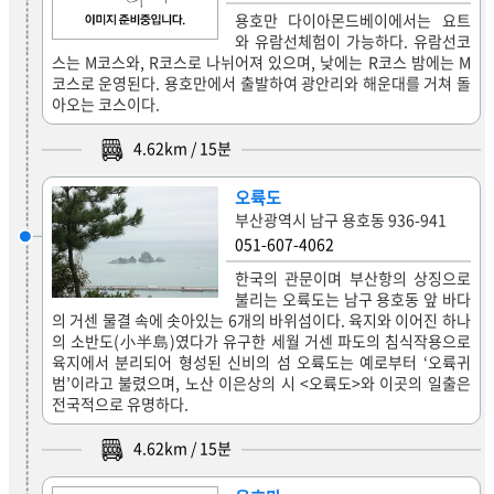
용호만 다이아몬드베이에서는 요트
와 유람선체험이 가능하다. 유람선코
스는 M코스와, R코스로 나뉘어져 있으며, 낮에는 R코스 밤에는 M
코스로 운영된다. 용호만에서 출발하여 광안리와 해운대를 거쳐 돌
아오는 코스이다.
4.62
km /
15
분
오륙도
부산광역시 남구 용호동 936-941
051-607-4062
한국의 관문이며 부산항의 상징으로
불리는 오륙도는 남구 용호동 앞 바다
의 거센 물결 속에 솟아있는 6개의 바위섬이다. 육지와 이어진 하나
의 소반도(小半島)였다가 유구한 세월 거센 파도의 침식작용으로
육지에서 분리되어 형성된 신비의 섬 오륙도는 예로부터 ‘오륙귀
범’이라고 불렸으며, 노산 이은상의 시 <오륙도>와 이곳의 일출은
전국적으로 유명하다.
4.62
km /
15
분