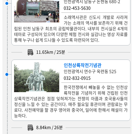
인천광역시 남동구 논현동 680-2
032-453-5630
소래역사관은 신도시 개발로 사라져
가는 소래의 역사를 보존하기 위해 건
립된 인천 남동구 최초의 공립박물관이다. 내부의 전시실은 4개의
테마로 구성되어 있으며 다양한 체험 전시와 실감나는 영상 자료를
통해 누구나 쉽게 드나들 수 있도록 마련되어 있다.
11.65
km /
25
분
인천상륙작전기념관
인천광역시 연수구 옥련동 525
032-832-0915
한국전쟁에서 빼놓을 수 없는 인천상
륙작전을 기념하기 위해 건립된 인천
상륙작전기념관은 점점 잊혀져가는 전쟁의 아픔과 호국용사들의
정신을 느낄 수 있는 공간이다. 매주 월요일 휴관이며 관람료는 무
료다. 사전예약을 할 경우 영어와 중국어, 일어에 한해서 해설이 가
능하다.
8.84
km /
26
분