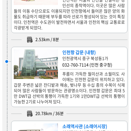
인선의 종착역이다. 이곳은 많은 사람
들의 이동 수단으로도 이용되지만 인천항에서 들어온 많은 양의 화
물도 취급하기 때문에 부두를 따라 선로가 형성되어 있는 것이 특징
이다. 인천역은 수도권이 발전하면서 서울과 인천의 핵심 교통로로
각광받게 되었다.
2.53
km /
8
분
인천항 갑문 (내항)
인천광역시 중구 북성동1가
032-760-7114 (인천 중구청)
푸름이 가득한 월미산과 소월미도 사
이에는 인천한 갑문이 위치하고 있다.
갑문 주변은 넓은 잔디밭과 해송, 벚나무 등 수십 종의 수목이 식재
되어 많은 사람들이 방문하는 관광명소이다. 인천항 갑문은 최대 5
만 DWT급 선박의 통행이 가득한 1기와 1만DWT급 선박의 통행이
가능한 2기로 나누어져 있다.
20.78
km /
36
분
소래역사관 (소래어시장)