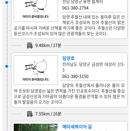
전남 담양군 용면 월계리
061-380-2794
담양 추월산 내에 있는 용마루 길은 산
책로가 조성되어 있어 추월산의 맑은
공기를 마시며 가벼운 산책을 하기에 좋은 곳이다. 추월산은 다양한
등산코스가 조성되어 있어 많은 관광객들이 찾는 곳이다.
9.48
km /
17
분
담양호
전라남도 담양군 금성면 대성리 산3-
3
061-380-3150
담양의 추월산에서 흘러나온 물이 모
여 조성된 담양호는 넓은 면적을 가진 인공호수이다. 추월산을 중심
으로 금성산성과 가마골의 아름다운 풍경을 만끽할 수 있어 많은 이
들의 발걸음이 오가는 곳이다.
7.55
km /
16
분
메타세쿼이아 길