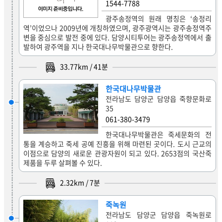
1544-7788
광주송정역의 원래 명칭은 ‘송정리
역’이었으나 2009년에 개칭하였으며, 광주광역시는 광주송정역주
변을 중심으로 발전 중에 있다. 담양시티투어는 광주송정역에서 출
발하여 광주역을 지나 한국대나무박물관으로 향한다.
33.77
km /
41
분
한국대나무박물관
전라남도 담양군 담양읍 죽향문화로
35
061-380-3479
한국대나무박물관은 죽세문화의 전
통을 계승하고 죽세 공예 진흥을 위해 마련된 곳이다. 도시 근교의
이점으로 담양의 새로운 관광자원이 되고 있다. 2653점의 국산죽
제품을 두루 살펴볼 수 있다.
2.32
km /
7
분
죽녹원
전라남도 담양군 담양읍 죽녹원로