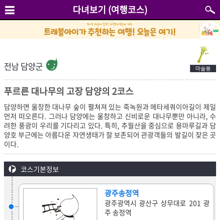
다녀보기 (여행코스)
전남 담양군
푸르른 대나무의 고장 담양의 2코스
담양하면 울창한 대나무 숲이 펼쳐져 있는 죽녹원과 메타세쿼이아길이 제일
먼저 떠오른다. 그러나 담양에는 울창하고 신비로운 대나무뿐만 아니라, 수
려한 풍광이 우리를 기다리고 있다. 특히, 추월산을 중심으로 용마루길과 담
양호 부근에는 아름다운 자연생태가 잘 보존되어 관광객들의 발길이 잦은 곳
이다.
코스기본정보
광주송정역
광주광역시 광산구 상무대로 201 광
주 송정역