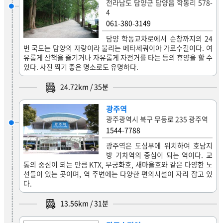
전라남도 담양군 담양읍 학동리 578-
4
061-380-3149
담양 학동교차로에서 순창까지의 24
번 국도는 담양의 자랑이라 불리는 메타세쿼이아 가로수길이다. 여
유롭게 산책을 즐기거나 자유롭게 자전거를 타는 등의 휴양을 할 수
있다. 사진 찍기 좋은 명소로도 유명하다.
24.72
km /
35
분
광주역
광주광역시 북구 무등로 235 광주역
1544-7788
광주역은 도심부에 위치하여 호남지
방 기차역의 중심이 되는 역이다. 교
통의 중심이 되는 만큼 KTX, 무궁화호, 새마을호와 같은 다양한 노
선들이 있는 곳이며, 역 주변에는 다양한 편의시설이 자리 잡고 있
다.
13.56
km /
31
분