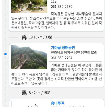
119
061-380-2680
죽녹원은 울창한 대나무숲이 펼쳐져
있는 곳이다. 잘 조성된 산책로를 따라 죽림욕을 즐길 수 있다. 특히
운수대통길, 죽마고우길, 철학자의 길 등 각 주제로 이뤄진 길이 죽
림욕의 즐거움을 한껏 더해준다.
19.18
km /
33
분
가마골 생태공원
전라남도 담양군 용면 용연리 805
061-380-2794
가마골 생태공원은 이 부근에 그릇을
굽는 가마터가 많다고 하여 붙여진 이
름이다. 여러 폭포와 암석들이 장관을 이루어 관광객들의 발길을 사
로잡는다. 또한 이 곳의 경사는 비교적 완만한 편이여서 가벼운 산
책로도 손색이 없는 곳이다.
8.42
km /
15
분
용마루길