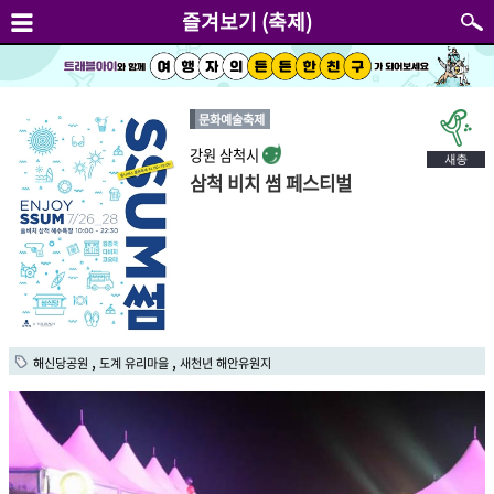
즐겨보기 (축제)
문화예술축제
강원 삼척시
삼척 비치 썸 페스티벌
,
,
해신당공원
도계 유리마을
새천년 해안유원지