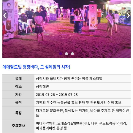
에메랄드빛 청정바다, 그 설레임의 시작!
유래
삼척시와 쏠비치가 함께 꾸미는 여름 페스티벌
장소
삼척해변
기간
2019-07-26 ~ 2019-07-28
목적
지역의 우수한 농특산물 홍보 판매 및 관광도시인 삼척 홍보
다채로운 문화공연, 특색있는 먹거리, 바다를 주제로 한 체험이벤
특징
트
바다카약체험, 모래조각&해변놀이터, 타투, 푸드트럭등 먹거리,
주요행사
마카플리마켓 운영 등