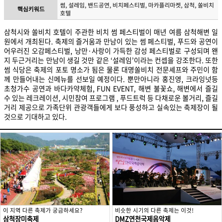
썸, 설레임, 밴드공연, 비치페스티벌, 마카플리마켓, 삼척, 쏠비치
핵심키워드
호텔
삼척시와 쏠비치 호텔이 주관한 비치 썸 페스티벌이 매년 여름 삼척해변 일
원에서 개최된다. 축제의 즐거움과 만남이 있는 썸 페스티벌, 푸드와 공연이
어우러진 오감페스티벌, 낭만·사랑이 가득한 감성 페스티벌로 구성되며 왠
지 두근거리는 만남이 생길 것만 같은 ‘설레임’이라는 컨셉을 강조한다. 또한
썸 식당은 축제의 포토 명소가 됨은 물론 대명쏠비치 전문셰프와 주민이 함
께 만들어내는 신메뉴를 선보일 예정이다. 뿐만아니라 홍진영, 크라잉넛등
초청가수 공연과 바다카약체험, FUN EVENT, 해변 불꽃쇼, 해변에서 즐길
수 있는 레크레이션, 시민참여 프로그램 , 푸드트럭 등 다채로운 볼거리, 즐길
거리 제공으로 가족단위 관광객들에게 보다 풍성하고 실속있는 축제장이 될
것으로 기대하고 있다.
이 지역 다른 축제가 궁금하세요?
비슷한 시기의 다른 축제는 이것!
삼척장미축제
DMZ연천국제음악제