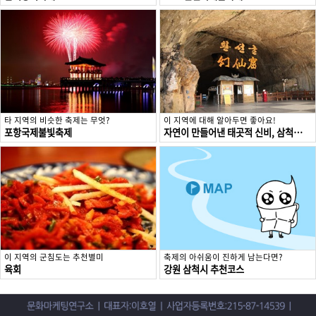
타 지역의 비슷한 축제는 무엇?
이 지역에 대해 알아두면 좋아요!
포항국제불빛축제
자연이 만들어낸 태곳적 신비, 삼척 환선굴
이 지역의 군침도는 추천별미
축제의 아쉬움이 진하게 남는다면?
육회
강원 삼척시 추천코스