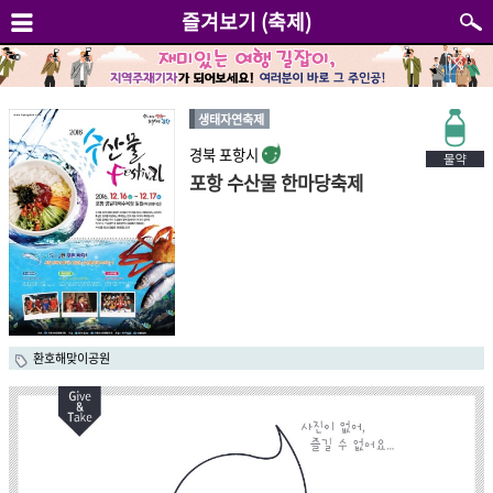
즐겨보기 (축제)
생태자연축제
경북 포항시
포항 수산물 한마당축제
환호해맞이공원