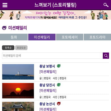
느껴보기 (스토리텔링)
미션패밀리
동화
미션패밀리
포토에세이
포토드라마
등록순
호감도순
충남 보령시
[미션패밀리]
추억만땅 서해바다 로맨스
글 |
편집국
사진 |
편집국
충남 당진시
[미션패밀리]
해를 품은 마을에서 만난 멋 - 왜목마을
글 |
편집국
사진 |
편집국
충남 논산시
[미션패밀리]
소담한 절집으로 봄마중을