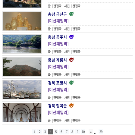
글 |
편집국
사진 |
쳔집국
충남 금산군
[미션패밀리]
인삼의 고장에서 건강을 배우다
글 |
편집국
사진 |
편집국
충남 공주시
[미션패밀리]
역사를 산책하는 공주 여행
글 |
편집국
사진 |
편집국
충남 계룡시
[미션패밀리]
영험한 기운을 부르는 산
글 |
편집국
사진 |
편집국
경북 포항시
[미션패밀리]
수탈의 기억마저 품어내다
글 |
편집국
사진 |
편집국
경북 칠곡군
[미션패밀리]
슬픔과 경건함의 공존
글 |
편집국
사진 |
편집국
...
1
2
3
4
5
6
7
8
9
10
29