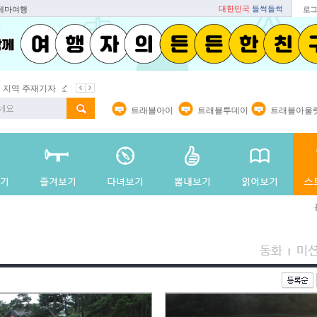
대한민국
들썩들썩
 테마여행
로그
지역 주재기자
쇼 미 더 트래블아이
봄꽃
벚꽃명소
봄철 별미
트래블아이
트래블투데이
트래블아울
동화
미