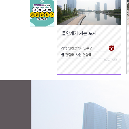
물안개가 지는 도시
지역
인천광역시 연수구
글
편집국
사진
편집국
2014-10-02