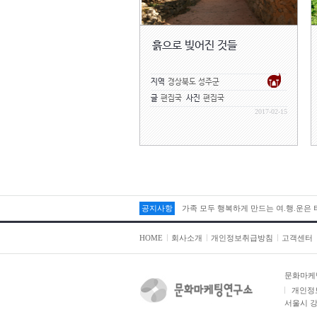
흙으로 빚어진 것들
지역
경상북도 성주군
글
편집국
사진
편집국
2017-02-15
공지사항
가족 모두 행복하게 만드는 여.행.운은
HOME
회사소개
개인정보취급방침
고객센터
문화마케
개인정
서울시 강