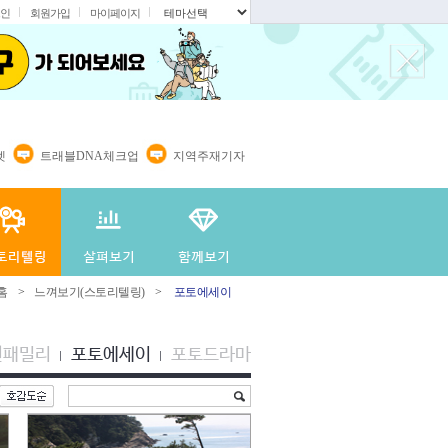
인
회원가입
마이페이지
.
렛
트래블DNA체크업
지역주재기자
홈
>
느껴보기(스토리텔링)
>
포토에세이
션패밀리
포토에세이
포토드라마