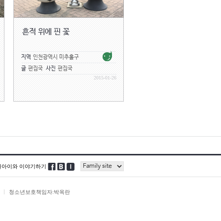
흔적 위에 핀 꽃
지역
인천광역시 미추홀구
글
편집국
사진
편집국
2015-01-26
블아이와 이야기하기
청소년보호책임자:박옥란