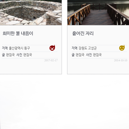
희미한 불 내음이
흩어진 자리
지역
울산광역시 동구
지역
강원도 고성군
글
편집국
사진
편집국
글
편집국
사진
편집국
2017-02-17
2014-10-10