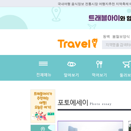
국내여행 음식정보 전통시장 여행지추천 지역축제
동백
봄철보양식
포토에세이
Photo essay