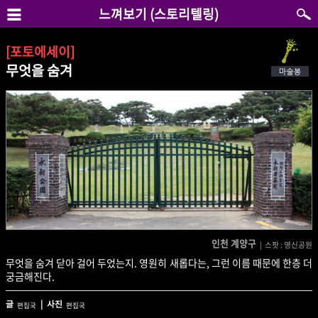
느껴보기 (스토리텔링)
[포토에세이]
무엇을 숨겨
인천 계양구
| 스팟 : 영신공원
무엇을 숨겨 닫아 걸어 두었는지. 영원히 새롭다는, 그런 이름 때문에 한층 더
궁금해진다.
글
| 사진
편집국
편집국