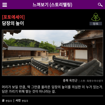
느껴보기 (스토리텔링)
[포토에세이]
담장의 높이
충북 옥천군
| 스팟 : 육영수여사생가
머리가 보일 만큼, 딱 그만큼 올라온 담장의 높이를 의심한 이 누가 있는가.
담은 가리기 위해 쌓는 것이 아니라는 걸.
글
| 사진
편집국
편집국