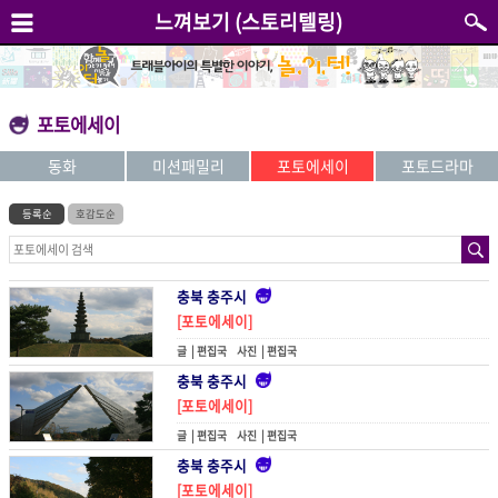
느껴보기 (스토리텔링)
포토에세이
동화
미션패밀리
포토에세이
포토드라마
등록순
호감도순
충북 충주시
[포토에세이]
자라나는 석탑
글 |
편집국
사진 |
편집국
충북 충주시
[포토에세이]
구름에 걸린 날개
글 |
편집국
사진 |
편집국
충북 충주시
[포토에세이]
보이지 않아