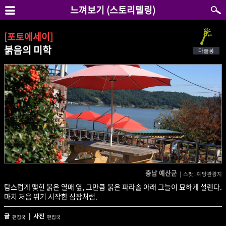
느껴보기 (스토리텔링)
[포토에세이]
붉음의 미학
충남 예산군
| 스팟 : 예당관광지
탐스럽게 맺힌 붉은 열매 옆, 그만큼 붉은 파라솔 아래 그늘이 묘하게 설렌다.
마치 처음 뛰기 시작한 심장처럼.
글
| 사진
편집국
편집국