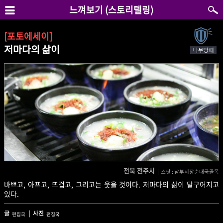
느껴보기 (스토리텔링)
[포토에세이]
저마다의 삶이
전북 전주시
| 스팟 : 남부시장순대국골목
바쁘고, 아프고, 뜨겁고, 그리고는 웃을 것이다. 저마다의 삶이 달구어지고
있다.
글
| 사진
편집국
편집국