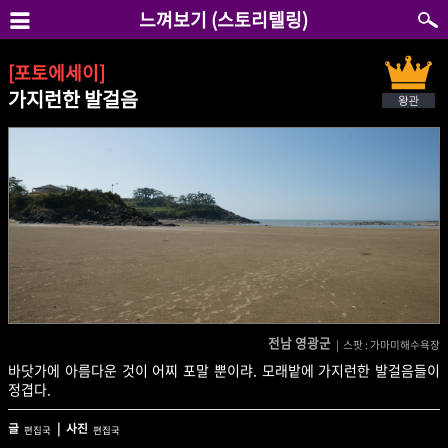
느껴보기 (스토리텔링)
[포토에세이]
가지런한 발걸음
전남 영광군
| 스팟 : 가마미해수욕장
바닷가에 아름다운 것이 어찌 포말 뿐이랴. 모래밭에 가지런한 발걸음들이
정겹다.
글
| 사진
편집국
편집국