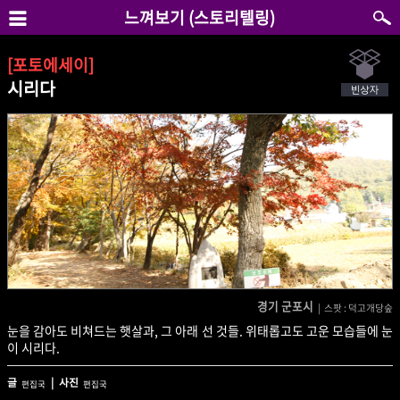
느껴보기 (스토리텔링)
[포토에세이]
시리다
경기 군포시
| 스팟 : 덕고개당숲
눈을 감아도 비쳐드는 햇살과, 그 아래 선 것들. 위태롭고도 고운 모습들에 눈
이 시리다.
글
| 사진
편집국
편집국