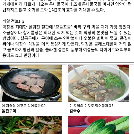
가게에 따라 다르게 나오는 콩나물국이나 조개 콩나물국을 마시면 입안이 텁
텁하지도 않고 소화를 도와 1석2조의 효과를 기대할 수 있다.
깨알 정보tip
막창은 최대한 달궈진 철판에 ‘꼬들꼬들’ 바짝 구워 먹을 때가 가장 맛있다.
소금장이나 참기름장은 최대한 적게 먹는 것이 막창의 본맛을 느낄 수 있는
방법이다. 칠곡군에서 구이에 쓰는 연탄불이나 숯불은 화력이 좋고, 품질이
뛰어나 막창의 식감을 더욱 풍성하게 만든다. 막창은 콜레스테롤이 거의 없
고 불포화지방산과 칼슘, 콜라겐 성분이 풍부해 여성들의 다이어트와 피부미
용에도 효과 만점이다
이 지역의 이것도 먹어볼까요?
이 지역의 이것도 먹어볼까요?
돌판구이
칼국수