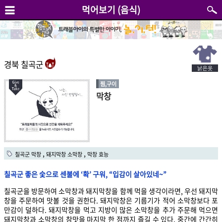
먹어보기 (음식)
경북 칠곡군
찜,구이
막창
,
,
칠곡군 막창
돼지막창 소막창
막창 효능
칠곡군 좋은 숯으로 센불에 ‘확’ 구워, “입감이 살아있네~”
칠곡군을 방문하여 소막창과 돼지막창을 함께 먹을 생각이라면, 우선 돼지막
창을 주문하여 맛볼 것을 권한다. 돼지막창은 기름기가 적어 소막창보다 포
만감이 덜하다. 돼지막창을 먹고 지방이 많은 소막창을 추가 주문해 먹으면
돼지막창과 소막창의 참맛을 마지막 한 점까지 즐길 수 있다. 중간에 간간히