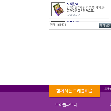
오색한과
한과는 찹쌀가루, 과일, 엿, 계피, 꿀
등과 같은 고유한 재료를...
강원 양양군
감물염색
전체 1616개
청도 감은 수분 함량이 많고 씨가 없어
염색 재료로 아주 적합하다...
경북 청도군
인삼
충청북도 옥천군 청산면, 청성면 일대
에서 생산되는 인삼은 통기성이...
충북 옥천군
상추
부산광역시 강서구에서 재배한 맥도
포기상추는 잎이 연하면서도 두텁...
부산 강서구
건어포류
청정해역 한려수도 삼천포의 대표적
인 건어포는 쥐포, 오징어포, 명...
트래
경남 사천시
매생이
11월부터 5월까지가 제철인 매생이
트래블파트너
는 완도군의 대표 특산물 중 하...
전남 완도군