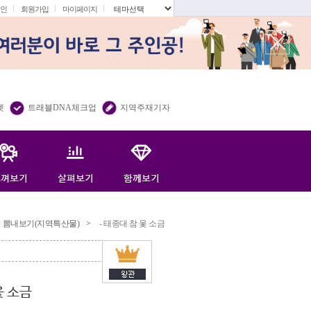
인
회원가입
마이페이지
.
렛
트래블DNA체크업
지역주재기자
뽐내보기(지역특산물)
>
- 태종대 참 옻 소금
옻 소금