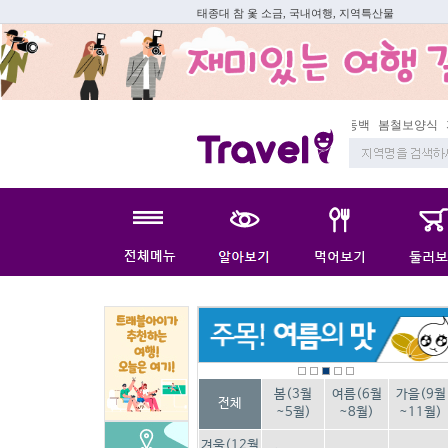
태종대 참 옻 소금, 국내여행, 지역특산물
동백
봄철보양식
지역
봄(3월
여름(6월
가을(9월
전체
~5월)
~8월)
~11월)
겨울(12월