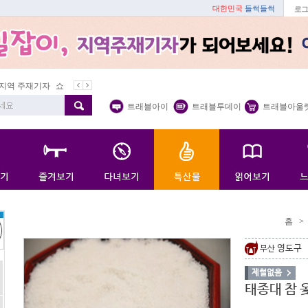
대한민국
들썩들썩
로그
 주재기자
쇼 미 더 트래블아이
봄꽃
벚꽃명소
봄철 별미
트래블아이
트래블투데이
트래블아울
홈
>
영도구
부산
제철없음
태종대 참 