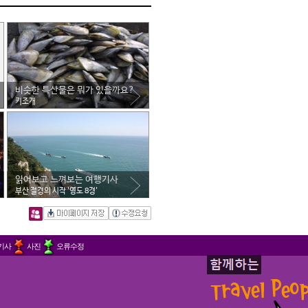
비슷한 특산물은 뭐가 있을까요?
키조개
읽어보고 느껴보는 여행기사
부산 절경의 시작 '영도 8경'
기사
사진
오류수정