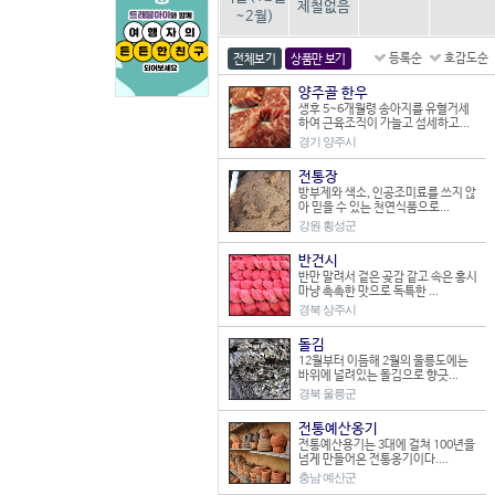
제철없음
~2월)
등록순
호감도순
전체보기
상품만 보기
양주골 한우
생후 5~6개월령 송아지를 유혈거세
하여 근육조직이 가늘고 섬세하고...
경기 양주시
전통장
방부제와 색소, 인공조미료를 쓰지 않
아 믿을 수 있는 천연식품으로...
강원 횡성군
반건시
반만 말려서 겉은 곶감 같고 속은 홍시
마냥 촉촉한 맛으로 독특한 ...
경북 상주시
돌김
12월부터 이듬해 2월의 울릉도에는
바위에 널려있는 돌김으로 향긋...
경북 울릉군
전통예산옹기
전통예산용기는 3대에 걸쳐 100년을
넘게 만들어온 전통옹기이다....
충남 예산군