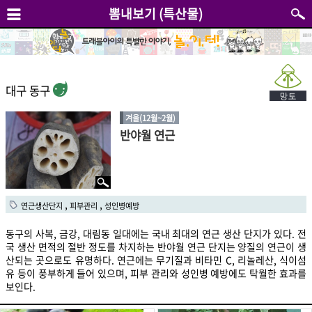
뽐내보기 (특산물)
대구 동구
겨울(12월~2월)
반야월 연근
,
,
연근생산단지
피부관리
성인병예방
동구의 사복, 금강, 대림동 일대에는 국내 최대의 연근 생산 단지가 있다. 전
국 생산 면적의 절반 정도를 차지하는 반야월 연근 단지는 양질의 연근이 생
산되는 곳으로도 유명하다. 연근에는 무기질과 비타민 C, 리놀레산, 식이섬
유 등이 풍부하게 들어 있으며, 피부 관리와 성인병 예방에도 탁월한 효과를
보인다.