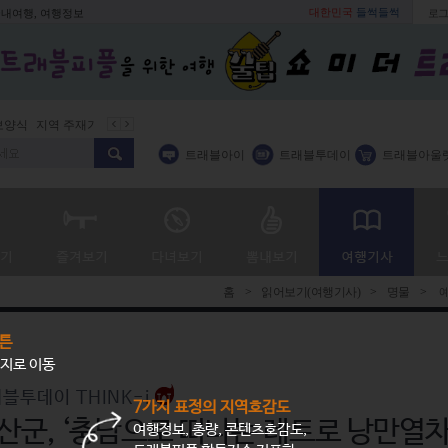
대한민국
들썩들썩
국내여행, 여행정보
로그
지역 주재기자
쇼 미 더 트래블아이
봄꽃
벚꽃명소
봄철 별미
트래블아이
트래블투데이
트래블아울
홈
>
읽어보기(여행기사)
>
명물
>
예
튼
지로 이동
블투데이 THINK-i
7가지 표정의 지역호감도
산군, ‘충남으로 떠나는 레트로 낭만열차
여행정보, 총량, 콘텐츠호감도,