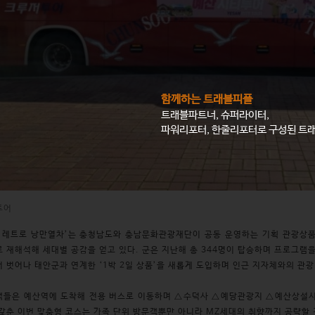
함께하는 트래블피플
트래블파트너, 슈퍼라이터,
파워리포터, 한줄리포터로 구성된 트
투어
 레트로 낭만열차’는 충청남도와 충남문화관광재단이 공동 운영하는 기획 관광상품으
 재해석해 세대별 공감을 얻고 있다. 군은 지난해 총 344명이 탑승하며 프로그램을
 벗어나 태안군과 연계한 ‘1박 2일 상품’을 새롭게 도입하며 인근 지자체와의 관광
객들은 예산역에 도착해 전용 버스로 이동하며 △수덕사 △예당관광지 △예산상설시
갖춘 이번 맞춤형 코스는 가족 단위 방문객뿐만 아니라 MZ세대의 취향까지 공략할