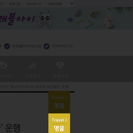
인
회원가입
마이페이지
.
렛
트래블DNA체크업
지역주재기자
산군, ‘충남으로 떠나는 레트로 낭만열차’ 운행
’ 운행