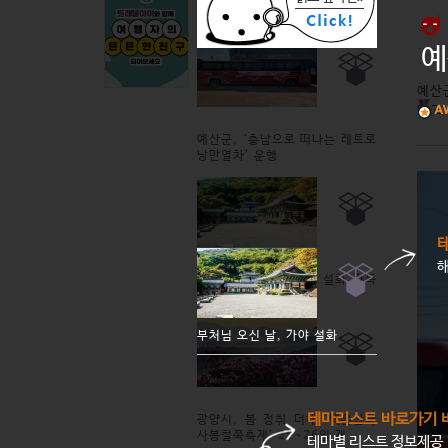
예
예산
다고
예산군, ‘충남으로 떠나는 레트로
낭만열차’ 운행
부처님 오신 날, 가야 설화 가득
한 김해의 사찰 여행
부처님 오신 날, 가야 설화
테마리스트 바로가기 
광양시, 봄 정취 더해 '백운산국
사봉철쭉축제’ 25~26일 개
테마별 리스트 정보제공