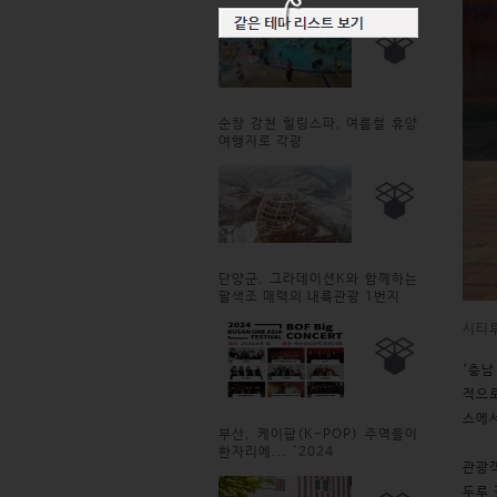
순창 강천 힐링스파, 여름철 휴양
여행지로 각광
단양군, 그라데이션K와 함께하는
팔색조 매력의 내륙관광 1번지
시티
‘충남
적으로
스에서
부산, 케이팝(K-POP) 주역들이
한자리에... '2024
관광
두루 