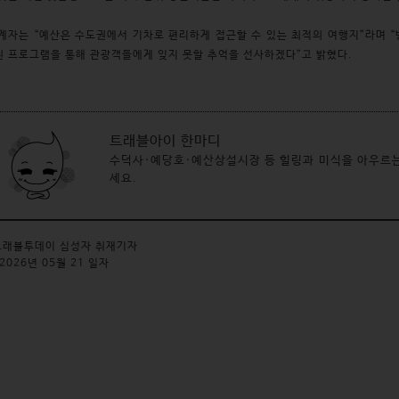
계자는 “예산은 수도권에서 기차로 편리하게 접근할 수 있는 최적의 여행지”라며 
 프로그램을 통해 관광객들에게 잊지 못할 추억을 선사하겠다”고 밝혔다.
트래블아이 한마디
수덕사·예당호·예산상설시장 등 힐링과 미식을 아우르는
세요. 
래블투데이 심성자 취재기자
2026년 05월 21 일자