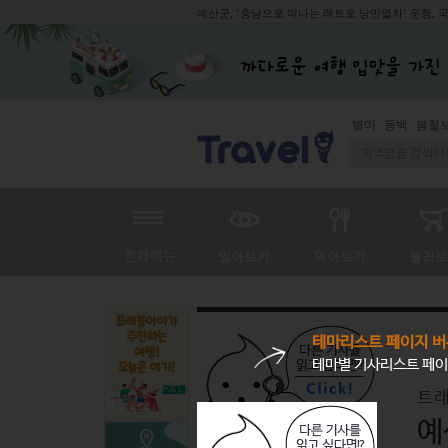
예산군, ‘충남으로 떠나는 레트로 낭만열차’ 운행, 
동백
봄철보양식
테마리스트 페이지 버
테마별 기사리스트 페이
트래
예