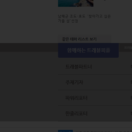
남해군 조도·호도 ‘찾아가고 싶은
가을 섬’선정
트래
트래블파트너
주재기자
파워리포터
한줄리포터