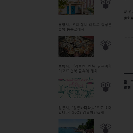
군 관
별화된
통영시, 우리 동네 레트로 감성은
통영 봉숫골에서
보령시, “겨울엔 천북 굴구이가
최고!” 천북 굴축제 개최
글
트
발행
강릉시, ‘강릉바다와人’으로 초대
합니다! 2023 강릉와인축제