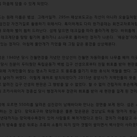
 마음에 담을 수 있게 되었다.
는 원래 이름은 뱀섬. 그래서일까. 295m 해상보도교는 직선이 아니라 오솔길처럼 
섬진강 자전거길로 활용하기 위해서다. 특이하게도 다리 한가운데는 회전교차로처럼 
 모래와 뻘이 훤히 드러난다. 섬에 닿으면 데크길을 따라 올라가게 된다. 바위틈에
 데크계단을 탕탕 튕기며 올라가니 소나무로 둘러싸인 정자가 나온다. ‘해운정’이
 있는 정자다. 아침에 물안개가 끼었을 때 그림 같은 풍경을 상상해본다.
은 1940년 당시 진월면장을 지냈던 안상선이 진월면 차동마을의 나무를 베어 이
 당시 친분이 두터웠던 독립운동가 백범 김구 선생으로부터 친필 휘호를 받아 현판
위해 지역민들이 찾는 명소가 되었고 또 풍류를 즐기기 위한 휴식처 역할을 했다. 그
 날아가 버렸다. 이렇게 폐허로 방치되었다가 2015년 광양시가 지역민들의 뜻
 알려진 김구 선생의 현판은 그 행방을 알 수 없었다. 할 수 없이 건립자의 후손에
 조카사위이자 정종섭 당시 행정자치부 장관의 휘호를 받아 새 현판을 걸게 된 것
에 오르면 550리를 달려온 섬진강이 남해바다와 만나는 장면을 보게 된다. 섬은
 하는 것 같다. 망덕포구와 명당마을은 물론 맞은편은 경상남도 하동 땅까지 한
0년대까지는 망덕해수욕장이 있어 사람들로 북적거렸다고 한다. 경치가 아름답고 
지 방축을 쌓은 뒤로는 조류의 소통이 되지 않아 갯벌이 쌓이면서 백사장이 사라