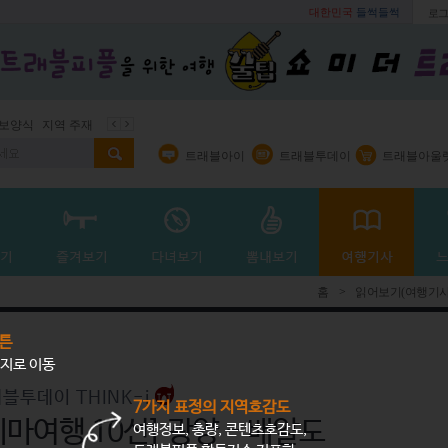
대한민국
들썩들썩
로그
지역 주재기자
쇼 미 더 트래블아이
봄꽃
벚꽃명소
봄철 별미
트래블아이
트래블투데이
트래블아울
홈
>
읽어보기(여행기사
튼
지로 이동
블투데이 THINK-i
7가지 표정의 지역호감도
테마여행 10선] 광양 - 배알도
여행정보, 총량, 콘텐츠호감도,