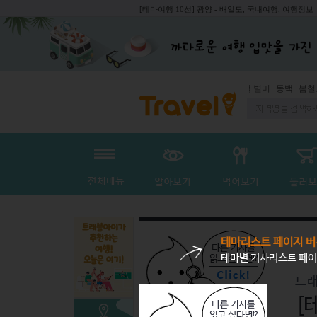
[테마여행 10선] 광양 - 배알도, 국내여행, 여행정보
동백
봄철보양식
테마리스트 페이지 버
테마별 기사리스트 페이
트래
[