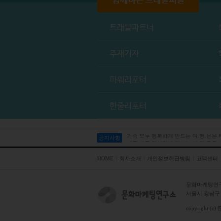
트래블파트너
주재기자
파워리포터
한줄리포터
공지사항
가족 모두 행복하게 만드는 여.행.운은
HOME
회사소개
개인정보취급방침
고객센터
문화마케팅연
서울시 강남구 테
copyright (c)