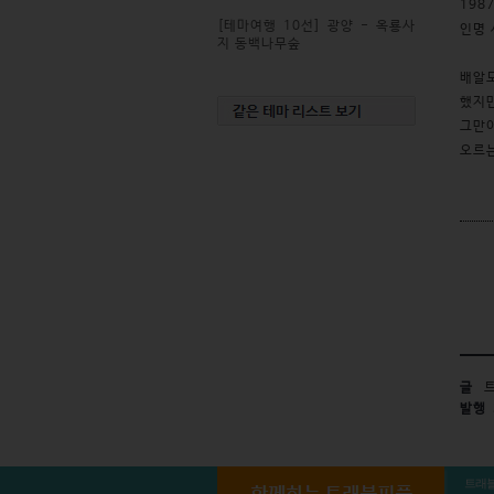
198
[테마여행 10선] 광양 - 옥룡사
인명 
지 동백나무숲
배알도
했지만
그만이
오르는
글
트
발행
트래