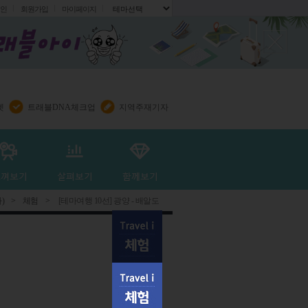
인
회원가입
마이페이지
.
렛
트래블DNA체크업
지역주재기자
)
>
체험
>
[테마여행 10선] 광양 - 배알도