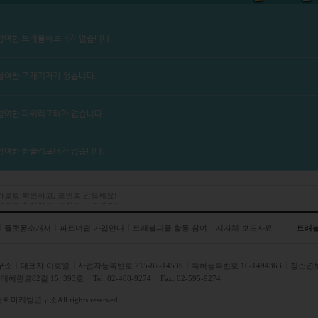
참여한 트래블파트너가 없습니다.
참여한 주재기자가 없습니다.
참여한 파워리포터가 없습니다.
참여한 한줄리포터가 없습니다.
 타로로 확인하고, 포인트 받으세요!
플랫폼소개서
파트너쉽 가입안내
트래블피플 활동 참여
지자체 보도자료
트래
구소
대표자:이호열
사업자등록번호:215-87-14539
특허등록번호:10-1494363
청소년
헤란로82길 15, 393호
Tel: 02-408-9274
Fax: 02-595-9274
문화마케팅연구소
All rights reserved.