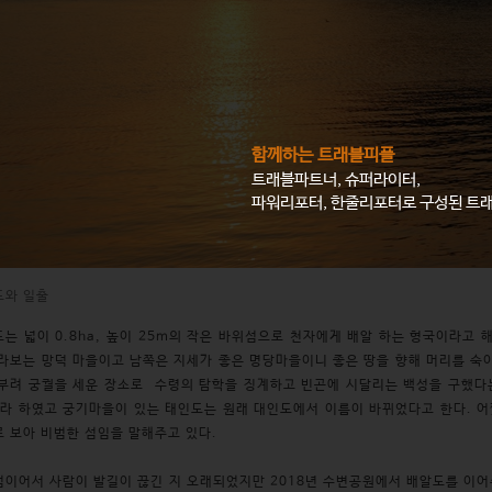
함께하는 트래블피플
트래블파트너, 슈퍼라이터,
파워리포터, 한줄리포터로 구성된 트
도와 일출
는 넓이 0.8ha, 높이 25m의 작은 바위섬으로 천자에게 배알 하는 형국이라고 
라보는 망덕 마을이고 남쪽은 지세가 좋은 명당마을이니 좋은 땅을 향해 머리를 숙
부려 궁궐을 세운 장소로 수령의 탐학을 징계하고 빈곤에 시달리는 백성을 구했다는
라 하였고 궁기마을이 있는 태인도는 원래 대인도에서 이름이 바뀌었다고 한다. 어
 보아 비범한 섬임을 말해주고 있다.
이어서 사람이 발길이 끊긴 지 오래되었지만 2018년 수변공원에서 배알도를 이어