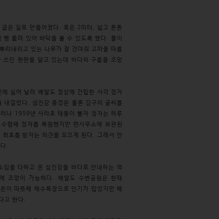
굽은 길로 만들어졌다. 폭은 2미터, 넓고 튼튼
뻥 뚫려 있어 바닥을 볼 수 있도록 했다. 물이
 뿌리내리고 있는 나무가 잘 견뎌줘 고마울 따름
라 쓰인 현판을 달고 있는데 바다의 구름을 조망
곳에 실어 날라 배알도 정상에 건립한 사각 정자
을 내걸었다. 섬진강 풍경은 물론 김구의 글씨를
러나 1959년 사라호 태풍이 불자 정자는 하루
을 수렴해 정자를 복원했지만 면사무소에 보관된
게 휘호를 받자는 의견을 모으게 된다. 그래서 안
이다.
 소임을 다하고 온 섬진강을 바다로 안내하는 역
눈에 조망이 가능하다. 배알도 수변공원은 한때
수온이 따뜻해 해수욕장으로 인기가 많았지만 배
졌다고 한다.