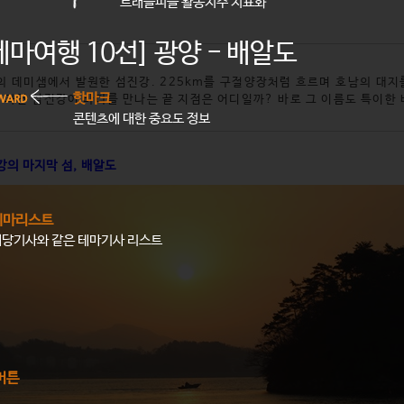
트래블피플 활동지수 지표화
테마여행 10선] 광양 - 배알도
의 데미샘에서 발원한 섬진강. 225km를 구절양장처럼 흐르며 호남의 대
핫마크
. 과연 섬진강이 바다를 만나는 끝 지점은 어디일까? 바로 그 이름도 특이한
콘텐츠에 대한 중요도 정보
강의 마지막 섬, 배알도
테마리스트
해당기사와 같은 테마기사 리스트
버튼