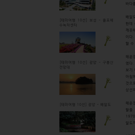
바다를
배알도
[테마여행 10선] 보성 - 율포해
한데 
수녹차센터
깨끗해
이다.
할 수
해운정
[테마여행 10선] 광양 - 구봉산
였다.
전망대
보기 
아침에
것으로
상선의
해운정
[테마여행 10선] 광양 - 배알도
할을
197
알도까