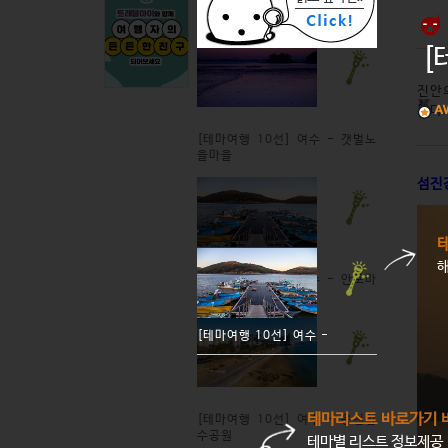
[
진안
된다
[테마여행 10선] 여수 - 갯벌노
을마을
섬진
[테마여행 10선] 여수 - 안포마
을
[테마여행 10선] 여수 -
테마리스트 바로가기 
[테마여행 10선] 여수 - 웅천친
수공원
테마별 리스트 정보제공