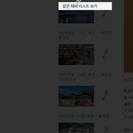
[테마여행 10선] 여수 - 아쿠아
플라넷
[테마여행 10선] 보성 - 제암산
자연휴양림
배알
배알도
을 바
술을 
人)이
[테마여행 10선] 보성 - 윤제림
것으로
외딴섬