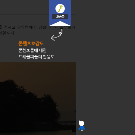
지를 적시고 광양만에서 남해바다와 조우하게
 배알도다.
콘텐츠호감도
콘텐츠들에 대한
트래블피플의 반응도