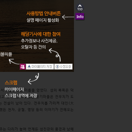
사용방법 안내버튼
설명 페이지 활성화
해당기사에 대한 참여
추가정보나 사진제공,
오탈자 등 건의
래블피플
스크랩
마이페이지
해서 배알도라는 이름을 얻었다. 섬의 북쪽은 덕
스크랩 내역에 저장
이고 있다. 근처에 있는 궁기마을은 전우치가 도
 전설이 남아 있다. 전우치를 가리켜 대인(大
쨌든 천자, 궁궐, 명당 등의 이야기가 전해오는
주는 다리가 놓여 언제든 섬진강의 풍경과 남해