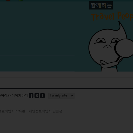
블아이와 이야기하기
보호책임자:박옥란
개인정보책임자:김종운