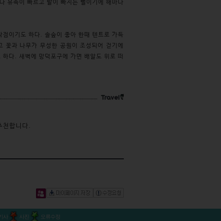
러나 유속이 빠르고 발이 빠지는 뻘이기에 해마다
착점이기도 하다. 솔숲이 좋아 한때 텐트로 가득
고 꽃과 나무가 무성한 공원이 조성되어 걷기에
 하다. 새벽에 망덕포구에 가면 배알도 위로 떠
추천합니다.
기사
사진
오류수정