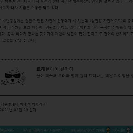
7년 방축을 걷어내자 다시 모래가 쌓여 지금은 해수욕장의 면모를 갖추고 있다. 그
사고가 나자 지금은 수영을 막고 있다.
 수변공원에는 철골로 만든 자전거 전망대가 서 있는데 <섬진강 자전거도로>의 종
 지금은 환경 보호 때문에 캠핑을 금하고 있다. 해변을 따라 근사한 산책로가 있
다. 강과 바다가 만나는 곳이기에 재첩과 벚굴이 많이 잡히고 또 전어의 산지이기도
 일출을 만날 수 있다.
트래블아이 한마디
물이 깨끗해 모래와 뻘이 훤히 드러나는 배알도 여행을 
래블투데이 차예진 취재기자
2021년 03월 29 일자
블피플이란?
트래블피플에게 주어지는 혜택
해당 콘텐츠에 대한 기여도
기사+사진