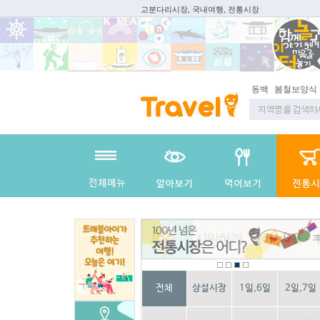
고분다리시장, 국내여행, 전통시장
동백
봄철보양식
전체
상설시장
1일,6일
2일,7일