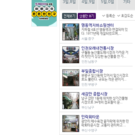
3일,8일
4일,9일
5일,0일
기타
등록순
호감도순
전체보기
상품만 보기
명동역지하쇼핑센터
지하철 4호선 명동역과 연결되어 있
다. 1977년에 개설되었으며,...
서울 중구
인천모래내전통시장
구월동 농산물도매시장과 가까운 거
리 탓인지 싱싱한 농산물을 싼 가...
인천 남동구
부일종합시장
부평구 일신동에 있어서 일신시장으
로도 불린다. 규모는 작은 편이지...
인천 부평구
새감만 종합시장
남구 감만 1동에 위치한 상가건물형
시장으로 34개의 점포들이 운...
부산 남구
민락회타운
광안리 해수욕장 끝자락에 위치한 민
락회타운시장. 교통이 편리하고 ...
부산 수영구