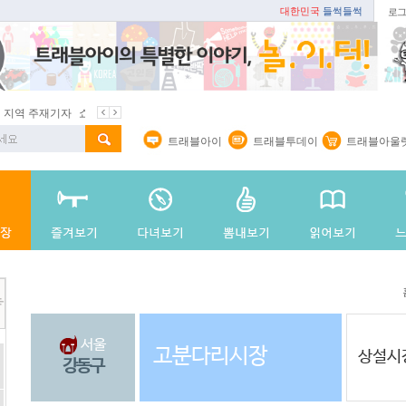
대한민국
들썩들썩
로그
지역 주재기자
쇼 미 더 트래블아이
봄꽃
벚꽃명소
봄철 별미
트래블아이
트래블투데이
트래블아울
서울
고분다리시장
상설시
강동구