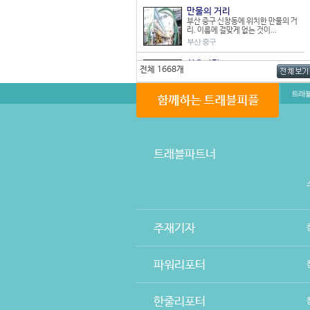
만물의 거리
부산 중구 신창동에 위치한 만물의 거
리. 이름에 걸맞게 없는 것이...
부산 중구
신흥시장
전체 1668개
62개 점포로 이루어진 작은 시장으로
상가주택복합형 시장이다. 다...
트래
경기 부천시
오정 재래시장
경기도 부천시 오정구 오정동에 위치
한 오정 재래시장은 1983년 ...
경기 부천시
트래블파트너
매산로 테마거리
212개의 점포로 이루어진 중형시장
이며 상가건물형 시장인 매산로 ...
경기 수원시
강릉 성남시장
주재기자
강릉 성남시장은 넓고 깔끔한 내부와
다양한 상품이 있어 장 보기에...
강원 강릉시
파워리포터
한라프라자
스포츠, 완구, 공방, 생활용품 등 식품
을 제외한 물품들을 판매하...
한줄리포터
경남 거제시