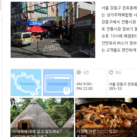
서울 강동구 천호동에
는 상가주택복합형 시
강동구에서 전통시장 
로 전통시장 장보기 붐
오후 10시에 폐점한
선번호의 버스가 정차
는 고객들도 편안하게 
시간
주소
AM 9:00~
서울 강동구 천호
PM 22:00
393-33
이 지역에 대해 알고 싶으세요?
시장에 가면 ○○○ 있고!