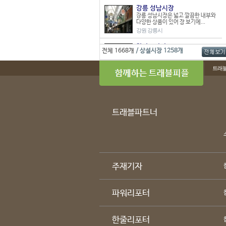
강릉 성남시장
강릉 성남시장은 넓고 깔끔한 내부와
다양한 상품이 있어 장 보기에...
강원 강릉시
한라프라자
전체 1668개
/ 상설시장 1258개
스포츠, 완구, 공방, 생활용품 등 식품
을 제외한 물품들을 판매하...
트래
경남 거제시
문산시장
진주시 문산읍 소문리에 위치한 문산
시장은 23개 점포로 이루어진 ...
경남 진주시
트래블파트너
남본시장
예천군 남본리에 있는 시장. 1914년
부터 이어진 역사를 자랑한다...
경북 예천군
매화시장
주재기자
매화시장은 지금은 그 규모가 매우 영
세하지만 1970년대까지는 우...
경북 울진군
파워리포터
한줄리포터