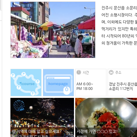
진주시 문산읍 소문리
어진 소형시장이다. 주
며, 이외에도 다양한 
먹거리가 있지만 특히
터 시작되어 80년의
의 정겨움이 가득한 
시간
주소
AM 6:00~
경남 진주시 문산
PM 18:00
소문리 112번지
이 지역에 대해 알고 싶으세요?
시장에 가면 ○○○ 있고!