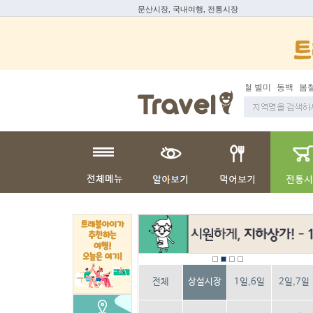
문산시장, 국내여행, 전통시장
봄철 별미
동백
봄철보양식
전체
상설시장
1일,6일
2일,7일