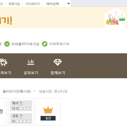
인
회원가입
마이페이지
.
렛
트래블DNA체크업
지역주재기자
둘러보기(전통시장)
>
상설시장 - 문산시장
역사
장
규모