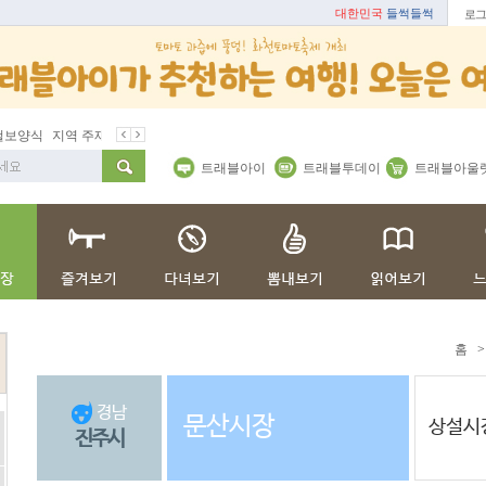
대한민국
들썩들썩
로그
지역 주재기자
쇼 미 더 트래블아이
봄꽃
벚꽃명소
트래블아이
트래블투데이
트래블아울
홈
>
경남
문산시장
상설시
진주시