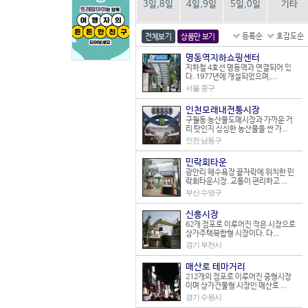
3일,8일
4일,9일
5일,0일
기타
등록순
호감도순
전체보기
상품만 보기
명동역지하쇼핑센터
지하철 4호선 명동역과 연결되어 있
다. 1977년에 개설되었으며,...
서울 중구
인천모래내전통시장
구월동 농산물도매시장과 가까운 거
리 탓인지 싱싱한 농산물을 싼 가...
인천 남동구
민락회타운
광안리 해수욕장 끝자락에 위치한 민
락회타운시장. 교통이 편리하고 ...
부산 수영구
신흥시장
62개 점포로 이루어진 작은 시장으로
상가주택복합형 시장이다. 다...
경기 부천시
매산로 테마거리
212개의 점포로 이루어진 중형시장
이며 상가건물형 시장인 매산로 ...
경기 수원시