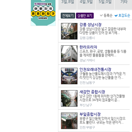
3일,8일
4일,9일
5일,0일
기타
등록순
호감도순
전체보기
상품만 보기
강릉 성남시장
강릉 성남시장은 넓고 깔끔한 내부와
다양한 상품이 있어 장 보기에...
강원 강릉시
한라프라자
스포츠, 완구, 공방, 생활용품 등 식품
을 제외한 물품들을 판매하...
경남 거제시
인천모래내전통시장
구월동 농산물도매시장과 가까운 거
리 탓인지 싱싱한 농산물을 싼 가...
인천 남동구
새감만 종합시장
남구 감만 1동에 위치한 상가건물형
시장으로 34개의 점포들이 운...
부산 남구
부일종합시장
부평구 일신동에 있어서 일신시장으
로도 불린다. 규모는 작은 편이지...
인천 부평구