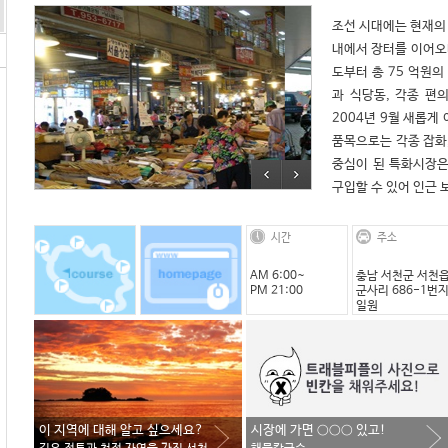
조선 시대에는 현재의 
내에서 장터를 이어오
도부터 총 75 억원의
과 식당동, 각종 편
2004년 9월 새롭게
품목으로는 각종 잡화,
중심이 된 특화시장은
구입할 수 있어 인근 
시간
주소
AM 6:00~
충남 서천군 서천
PM 21:00
군사리 686-1번
일원
이 지역에 대해 알고 싶으세요?
시장에 가면 ○○○ 있고!