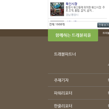
북신시장
통영시 북신동에 위치한 북신시장. 주
로 조개, 홍합, 갈치, 곰치...
경남 통영시
매화시장
전체 1668개
매화시장은 지금은 그 규모가 매우 영
세하지만 1970년대까지는 우...
트래
경북 울진군
명동역지하쇼핑센터
지하철 4호선 명동역과 연결되어 있
다. 1977년에 개설되었으며,...
서울 중구
트래블파트너
오정 재래시장
경기도 부천시 오정구 오정동에 위치
한 오정 재래시장은 1983년 ...
경기 부천시
매산로 테마거리
주재기자
212개의 점포로 이루어진 중형시장
이며 상가건물형 시장인 매산로 ...
경기 수원시
파워리포터
민락회타운
광안리 해수욕장 끝자락에 위치한 민
락회타운시장. 교통이 편리하고 ...
한줄리포터
부산 수영구