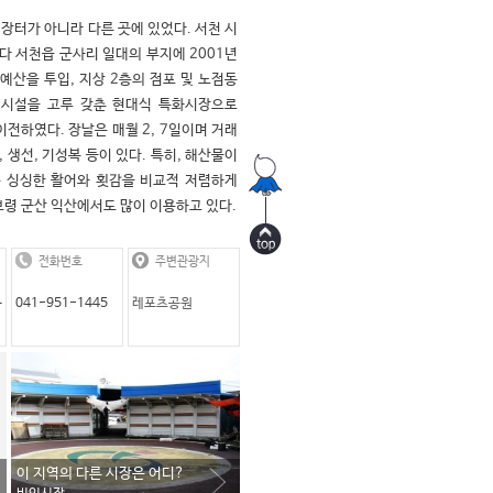
장터가 아니라 다른 곳에 있었다. 서천 시
다 서천읍 군사리 일대의 부지에 2001년
 예산을 투입, 지상 2층의 점포 및 노점동
의시설을 고루 갖춘 현대식 특화시장으로 
 이전하였다. 장날은 매월 2, 7일이며 거래
 생선, 기성복 등이 있다. 특히, 해산물이 
 싱싱한 활어와 횟감을 비교적 저렴하게 
보령 군산 익산에서도 많이 이용하고 있다.
전화번호
주변관광지
읍
041-951-1445
레포츠공원
지
이 지역의 다른 시장은 어디?