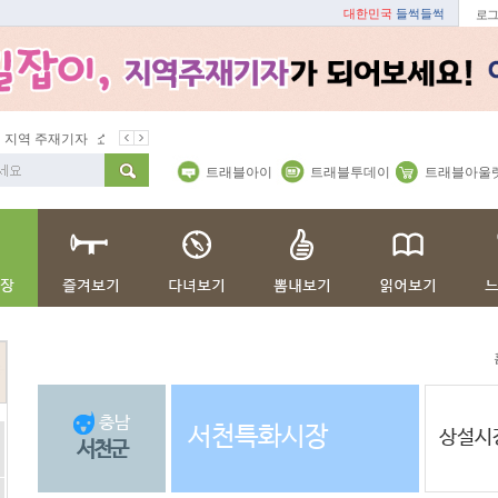
대한민국
들썩들썩
로그
지역 주재기자
쇼 미 더 트래블아이
봄꽃
벚꽃명소
봄철 별미
트래블아이
트래블투데이
트래블아울
충남
서천특화시장
상설시
서천군