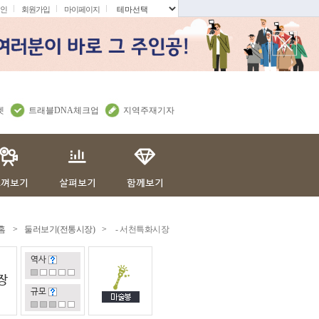
인
회원가입
마이페이지
.
렛
트래블DNA체크업
지역주재기자
홈
>
둘러보기(전통시장)
>
- 서천특화시장
역사
장
규모