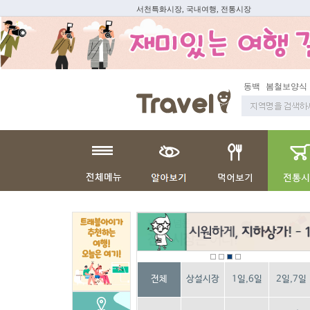
서천특화시장, 국내여행, 전통시장
동백
봄철보양식
전체
상설시장
1일,6일
2일,7일