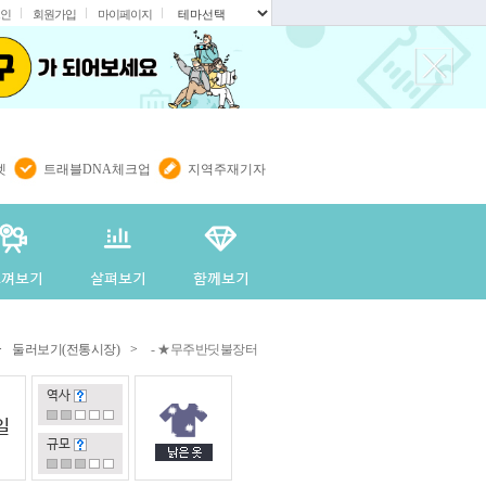
인
회원가입
마이페이지
.
렛
트래블DNA체크업
지역주재기자
>
둘러보기(전통시장)
>
- ★무주반딧불장터
역사
일
규모