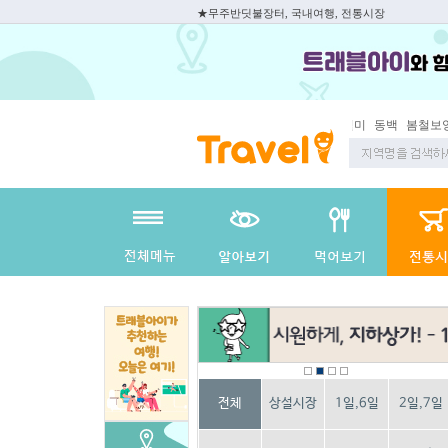
★무주반딧불장터, 국내여행, 전통시장
동백
봄철보양식
전체
상설시장
1일,6일
2일,7일