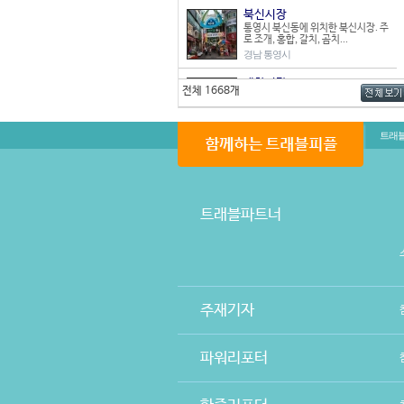
북신시장
통영시 북신동에 위치한 북신시장. 주
로 조개, 홍합, 갈치, 곰치...
경남 통영시
매화시장
전체 1668개
매화시장은 지금은 그 규모가 매우 영
세하지만 1970년대까지는 우...
경북 울진군
트래
명동역지하쇼핑센터
지하철 4호선 명동역과 연결되어 있
다. 1977년에 개설되었으며,...
서울 중구
트래블파트너
오정 재래시장
경기도 부천시 오정구 오정동에 위치
한 오정 재래시장은 1983년 ...
경기 부천시
매산로 테마거리
212개의 점포로 이루어진 중형시장
주재기자
이며 상가건물형 시장인 매산로 ...
경기 수원시
파워리포터
민락회타운
광안리 해수욕장 끝자락에 위치한 민
락회타운시장. 교통이 편리하고 ...
부산 수영구