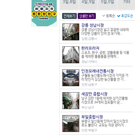
3일,8일
4일,9일
5일,0일
기타
등록순
호감도순
전체보기
상품만 보기
강릉 성남시장
강릉 성남시장은 넓고 깔끔한 내부와
다양한 상품이 있어 장 보기에...
강원 강릉시
한라프라자
스포츠, 완구, 공방, 생활용품 등 식품
을 제외한 물품들을 판매하...
경남 거제시
인천모래내전통시장
구월동 농산물도매시장과 가까운 거
리 탓인지 싱싱한 농산물을 싼 가...
인천 남동구
새감만 종합시장
남구 감만 1동에 위치한 상가건물형
시장으로 34개의 점포들이 운...
부산 남구
부일종합시장
부평구 일신동에 있어서 일신시장으
로도 불린다. 규모는 작은 편이지...
인천 부평구