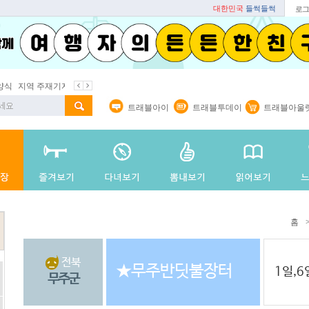
대한민국
들썩들썩
로그
지역 주재기자
쇼 미 더 트래블아이
봄꽃
벚꽃명소
봄철 별미
트래블아이
트래블투데이
트래블아울
홈
전북
★무주반딧불장터
1일,6
무주군