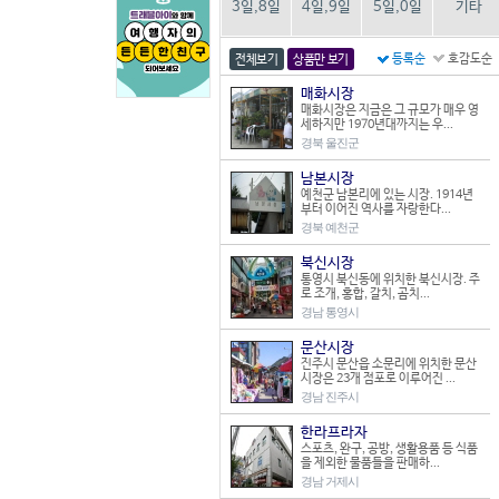
3일,8일
4일,9일
5일,0일
기타
등록순
호감도순
전체보기
상품만 보기
매화시장
매화시장은 지금은 그 규모가 매우 영
세하지만 1970년대까지는 우...
경북 울진군
남본시장
예천군 남본리에 있는 시장. 1914년
부터 이어진 역사를 자랑한다...
경북 예천군
북신시장
통영시 북신동에 위치한 북신시장. 주
로 조개, 홍합, 갈치, 곰치...
경남 통영시
문산시장
진주시 문산읍 소문리에 위치한 문산
시장은 23개 점포로 이루어진 ...
경남 진주시
한라프라자
스포츠, 완구, 공방, 생활용품 등 식품
을 제외한 물품들을 판매하...
경남 거제시