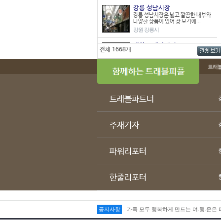
강릉 성남시장
강릉 성남시장은 넓고 깔끔한 내부와
다양한 상품이 있어 장 보기에...
강원 강릉시
매산로 테마거리
전체 1668개
212개의 점포로 이루어진 중형시장
이며 상가건물형 시장인 매산로 ...
트래
경기 수원시
오정 재래시장
경기도 부천시 오정구 오정동에 위치
한 오정 재래시장은 1983년 ...
트래블파트너
경기 부천시
신흥시장
주재기자
62개 점포로 이루어진 작은 시장으로
상가주택복합형 시장이다. 다...
경기 부천시
파워리포터
만물의 거리
부산 중구 신창동에 위치한 만물의 거
리. 이름에 걸맞게 없는 것이...
한줄리포터
부산 중구
민락회타운
광안리 해수욕장 끝자락에 위치한 민
가족 모두 행복하게 만드는 여.행.운은
공지사항
락회타운시장. 교통이 편리하고 ...
가족 모두 행복하게 만드는 여.행.운은
부산 수영구