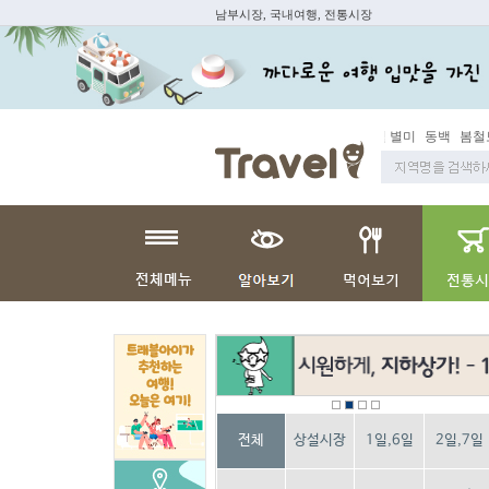
남부시장, 국내여행, 전통시장
봄철 별미
동백
봄철보양식
전체
상설시장
1일,6일
2일,7일