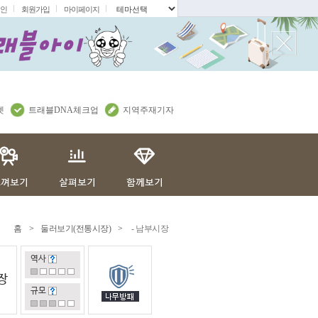
인
회원가입
마이페이지
.
렛
트래블DNA체크업
지역주재기자
홈
>
둘러보기(전통시장)
>
- 남부시장
역사
장
규모