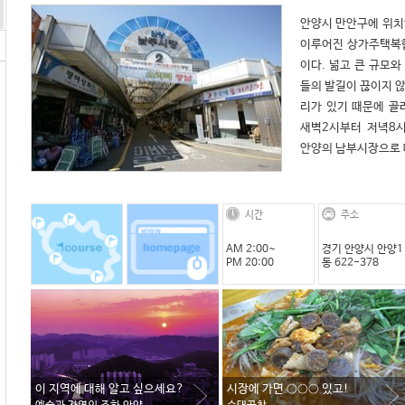
안양시 만안구에 위치
이루어진 상가주택복
이다. 넒고 큰 규모와
들의 발길이 끊이지 않
리가 있기 때문에 골
새벽2시부터 저녁8시
안양의 남부시장으로
시간
주소
AM 2:00~
경기 안양시 안양1
PM 20:00
동 622-378
이 지역에 대해 알고 싶으세요?
시장에 가면 ○○○ 있고!