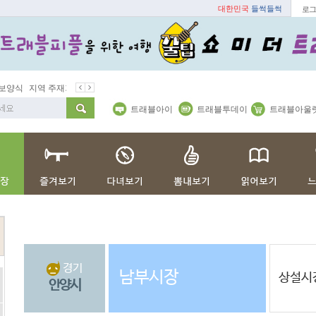
대한민국
들썩들썩
로그
지역 주재기자
쇼 미 더 트래블아이
봄꽃
벚꽃명소
트래블아이
트래블투데이
트래블아울
경기
남부시장
상설시
안양시