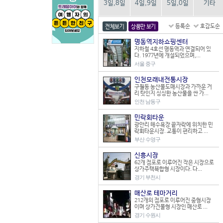
3일,8일
4일,9일
5일,0일
기타
등록순
호감도순
전체보기
상품만 보기
명동역지하쇼핑센터
지하철 4호선 명동역과 연결되어 있
다. 1977년에 개설되었으며,...
서울 중구
인천모래내전통시장
구월동 농산물도매시장과 가까운 거
리 탓인지 싱싱한 농산물을 싼 가...
인천 남동구
민락회타운
광안리 해수욕장 끝자락에 위치한 민
락회타운시장. 교통이 편리하고 ...
부산 수영구
신흥시장
62개 점포로 이루어진 작은 시장으로
상가주택복합형 시장이다. 다...
경기 부천시
매산로 테마거리
212개의 점포로 이루어진 중형시장
이며 상가건물형 시장인 매산로 ...
경기 수원시