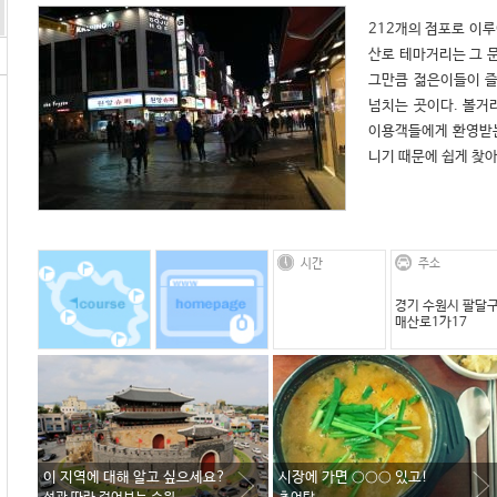
212개의 점포로 이
산로 테마거리는 그 문
그만큼 젊은이들이 즐
넘치는 곳이다. 볼거
이용객들에게 환영받는
니기 때문에 쉽게 찾아
시간
주소
경기 수원시 팔달
매산로1가17
이 지역에 대해 알고 싶으세요?
시장에 가면 ○○○ 있고!