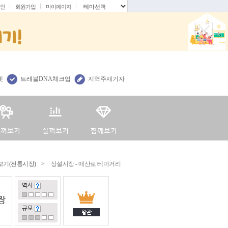
인
회원가입
마이페이지
.
렛
트래블DNA체크업
지역주재기자
보기(전통시장)
>
상설시장 - 매산로 테마거리
역사
장
규모