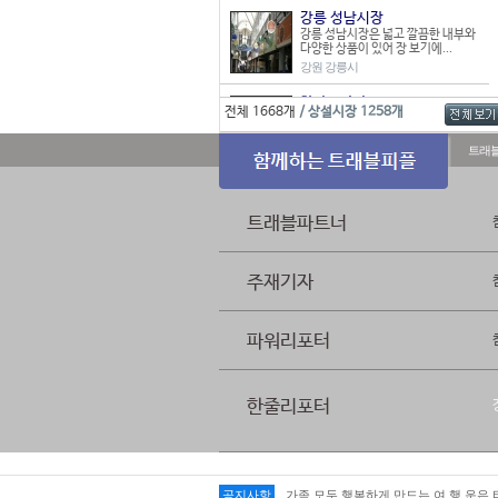
강릉 성남시장
강릉 성남시장은 넓고 깔끔한 내부와
다양한 상품이 있어 장 보기에...
강원 강릉시
한라프라자
전체 1668개
/ 상설시장 1258개
스포츠, 완구, 공방, 생활용품 등 식품
을 제외한 물품들을 판매하...
트래
경남 거제시
문산시장
진주시 문산읍 소문리에 위치한 문산
시장은 23개 점포로 이루어진 ...
트래블파트너
경남 진주시
남본시장
주재기자
예천군 남본리에 있는 시장. 1914년
부터 이어진 역사를 자랑한다...
경북 예천군
파워리포터
매화시장
매화시장은 지금은 그 규모가 매우 영
세하지만 1970년대까지는 우...
한줄리포터
경북 울진군
가족 모두 행복하게 만드는 여.행.운은
공지사항