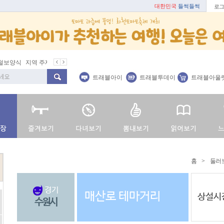
대한민국
들썩들썩
로그
식
지역 주재기자
쇼 미 더 트래블아이
봄꽃
벚꽃명소
트래블아이
트래블투데이
트래블아울
홈
>
둘러
경기
매산로 테마거리
상설시
수원시