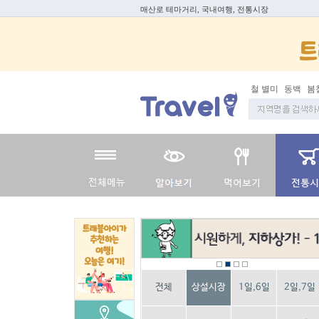
매산로 테마거리, 국내여행, 전통시장
봄철 별미
동백
봄철보양
전체
상설시장
1일,6일
2일,7일