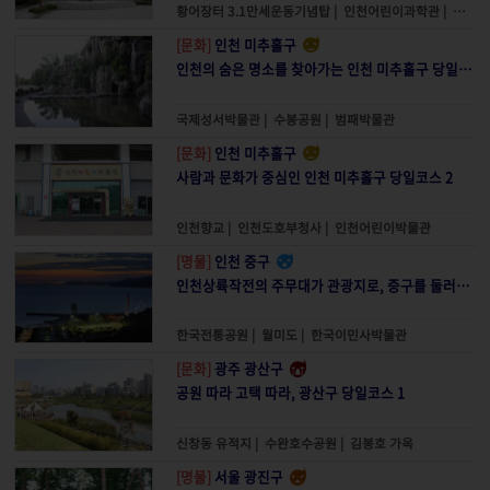
황어장터 3.1만세운동기념탑
|
인천어린이과학관
|
영신공
[문화]
인천 미추홀구
인천의 숨은 명소를 찾아가는 인천 미추홀구 당일코스 1
국제성서박물관
|
수봉공원
|
범패박물관
[문화]
인천 미추홀구
사람과 문화가 중심인 인천 미추홀구 당일코스 2
인천향교
|
인천도호부청사
|
인천어린이박물관
[명물]
인천 중구
인천상륙작전의 주무대가 관광지로, 중구를 둘러보는 당일코스 2
한국전통공원
|
월미도
|
한국이민사박물관
[문화]
광주 광산구
공원 따라 고택 따라, 광산구 당일코스 1
신창동 유적지
|
수완호수공원
|
김봉호 가옥
[명물]
서울 광진구