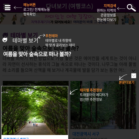
다녀보기 (여행코스)
메뉴버튼
지역검색
로그인/ 전체메뉴등
원하는 지역의
항목확인
관광정보를
한눈에 다보기
테마별 보기
추천테마
테마별 보기
테마별로 내 취향에
딱 맞게 골라보는 재미
여름을 맞아 숲속으로 떠나 볼까?
여름을 맞아 숲속으로 떠나 볼까?
더위를 피하기 위한 방법으로 가장 좋은 것은 에어컨을 세게 트는 것이 아니
라 자연이 선사하는 휴식의 그늘 속으로 떠나는 것이다. 나무그늘 아래 풀벌
레 소리를 들으며 산책을 해 보거나 계곡물에 발을 담가 보는 동안 어느 새 더
위가 저만치 물러나 있을 것. 산이 선사하는 아름다운 풍경을 함께 감상할 수
도 있으니, 여행을 사랑하는 트래블피플에게는 그야말로 일석이조인 일이 아
본문더보기
니라 할 수 없겠다.
인천광역시 계양구
대전광역시 서구