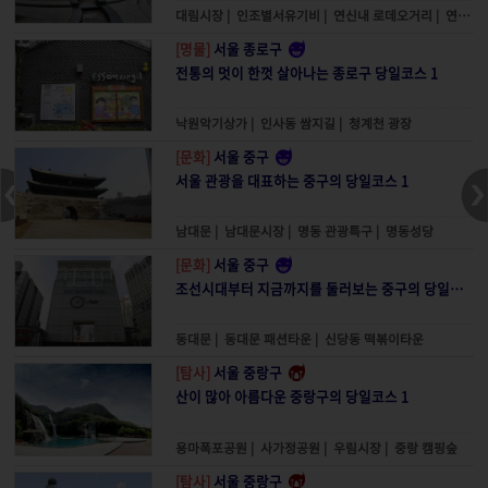
대림시장
|
인조별서유기비
|
연신내 로데오거리
|
연신내 물빛공원
[명물]
서울 종로구
전통의 멋이 한껏 살아나는 종로구 당일코스 1
낙원악기상가
|
인사동 쌈지길
|
청계천 광장
[문화]
서울 중구
서울 관광을 대표하는 중구의 당일코스 1
남대문
|
남대문시장
|
명동 관광특구
|
명동성당
[문화]
서울 중구
조선시대부터 지금까지를 둘러보는 중구의 당일코스 2
동대문
|
동대문 패션타운
|
신당동 떡볶이타운
[탐사]
서울 중랑구
산이 많아 아름다운 중랑구의 당일코스 1
용마폭포공원
|
사가정공원
|
우림시장
|
중랑 캠핑숲
[탐사]
서울 중랑구