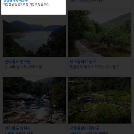
계양산을 중심으로 한 계양구 당일코스
혜천대에서 장태산까지
인천광역시 계양구
계양산을 중심으로 한 계양구 당일코스
전라북도 완주군
대구광역시 동구
산 따라 강 따라, 완주여행
팔공산의 정기가 흐르는 대구 동구
전라북도 남원시
서울특별시 중랑구
산중의 요충지, 남원
산이 많아 아름다운 중랑구