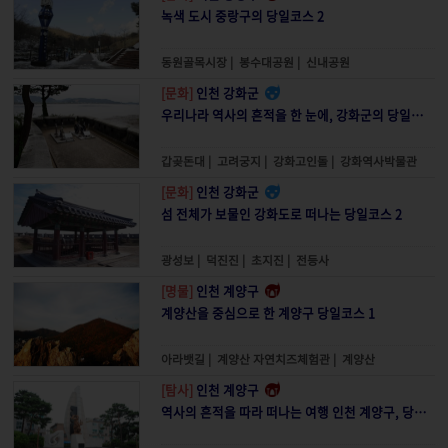
녹색 도시 중랑구의 당일코스 2
동원골목시장
|
봉수대공원
|
신내공원
[문화]
인천 강화군
우리나라 역사의 흔적을 한 눈에, 강화군의 당일코스 1
갑곶돈대
|
고려궁지
|
강화고인돌
|
강화역사박물관
[문화]
인천 강화군
섬 전체가 보물인 강화도로 떠나는 당일코스 2
광성보
|
덕진진
|
초지진
|
전등사
[명물]
인천 계양구
계양산을 중심으로 한 계양구 당일코스 1
아라뱃길
|
계양산 자연치즈체험관
|
계양산
[탐사]
인천 계양구
역사의 흔적을 따라 떠나는 여행 인천 계양구, 당일코스 2