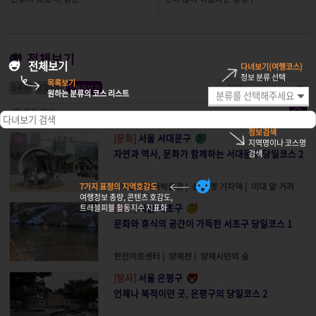
전체보기
전체보기
다녀보기(여행코스)
정보 분류 선택
목록보기
등록순
호감도순
상품만보기
원하는 분류의 코스 리스트
정보검색
[문화]
서울 서대문구
지역명이나 코스명
자연과 역사, 문화가 함께하는 서대문구 당일코스 2
검색
서대문자연사박물관
|
신촌 옛 기차역
|
이대 앞 거리
7가지 표정의 지역호감도
여행정보 총량, 콘텐츠 호감도,
[탐사]
서울 서초구
트래블피블 활동지수 지표화
문화와 휴식의 공간이 가득한 서초구 당일코스 1
한전아트센터
|
양재천
|
양재시민의 숲
[탐사]
서울 은평구
언제나 북적이던 곳, 은평구의 당일코스 2