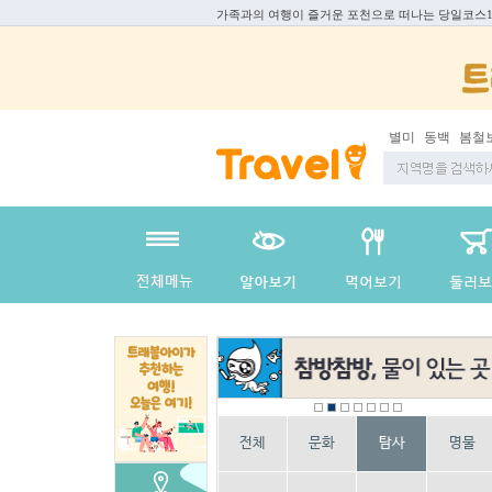
가족과의 여행이 즐거운 포천으로 떠나는 당일코스1
동백
봄철보양식
전체
문화
탐사
명물