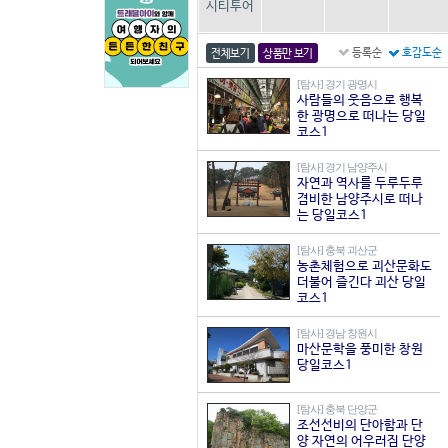
시티투어
등록순
호감도순
전체보기
상품만 보기
[탐사] 경기 광명시
사람들의 웃음으로 행복
한 광명으로 떠나는 당일
코스1
[탐사] 경기 남양주시
자연과 역사를 두루두루
겸비한 남양주시로 떠나
는 당일코스1
[탐사] 충북 괴산군
농촌체험으로 괴산문화도
더불어 즐긴다 괴산 당일
코스1
[탐사] 경남 창원시
마산문학을 풍미한 창원
당일코스1
[탐사] 충북 단양군
조선선비의 단아함과 단
양 자연의 어우러짐 단양