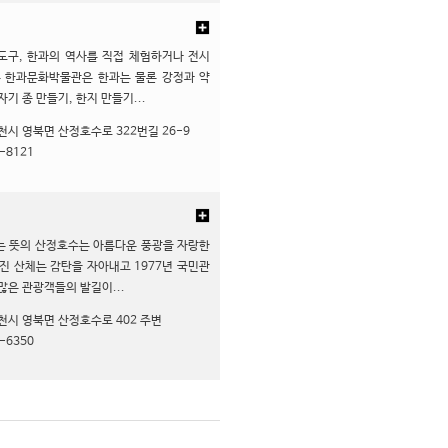
도구, 한과의 역사를 직접 체험하거나 전시
는 한과문화박물관은 한과는 물론 강정과 약
기 종 만들기, 한지 만들기...
천시 영북면 산정호수로 322번길 26-9
-8121
는 뜻의 산정호수는 아름다운 풍광을 자랑한
진 산체는 감탄을 자아내고 1977년 국민관
많은 관광객들의 발길이...
천시 영북면 산정호수로 402 주변
-6350