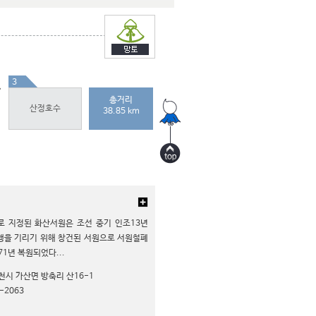
3
총거리
산정호수
38.85 km
로 지정된 화산서원은 조선 중기 인조13년
행을 기리기 위해 창건된 서원으로 서원철폐
71년 복원되었다...
천시 가산면 방축리 산16-1
-2063