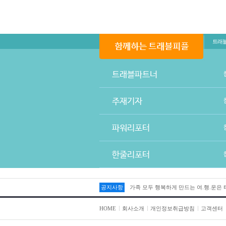
트래
트래블파트너
주재기자
파워리포터
한줄리포터
공지사항
가족 모두 행복하게 만드는 여.행.운은
HOME
회사소개
개인정보취급방침
고객센터