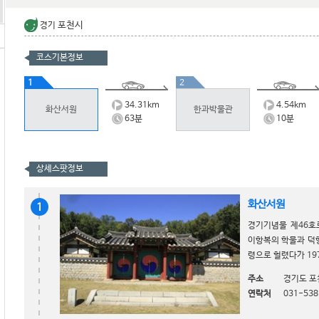
포천시
경기
코스기본정보
1
2
34.31
km
4.54
km
화산서원
한과박물관
63
분
10
분
상세스팟정보
화산서원
1
경기기념물 제46호
이항복의 학물과 덕
령으로 헐렸다가 19
주소
경기도 포
연락처
031-538