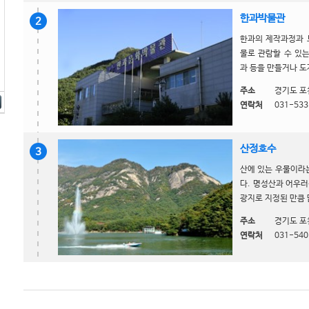
한과박물관
2
한과의 제작과정과 
물로 관람할 수 있
과 등을 만들거나 도자
주소
경기도 포
연락처
031-533
산정호수
3
산에 있는 우물이라
다. 명성산과 어우러
광지로 지정된 만큼 
주소
경기도 포
연락처
031-540