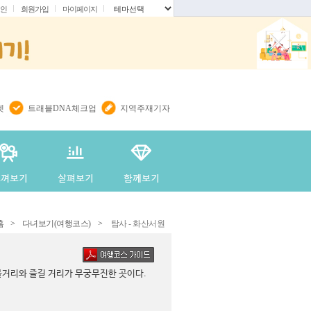
인
회원가입
마이페이지
.
렛
트래블DNA체크업
지역주재기자
홈
>
다녀보기(여행코스)
>
탐사 - 화산서원
볼거리와 즐길 거리가 무궁무진한 곳이다.