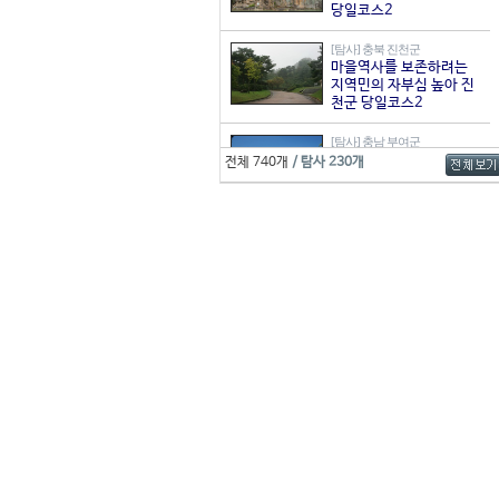
당일코스2
[탐사] 충북 진천군
마을역사를 보존하려는
지역민의 자부심 높아 진
천군 당일코스2
[탐사] 충남 부여군
부여의 숨겨진 매력을 찾
전체 740개
/ 탐사 230개
아라, 부여미로(迷路) 코
스
[탐사] 서울 중랑구
녹색 도시 중랑구의 당일
코스 2
[탐사] 경기 성남시
동판교 A코스_<도시를 알
다>
[탐사] 제주
제주 4.3사건 관련 여행
지