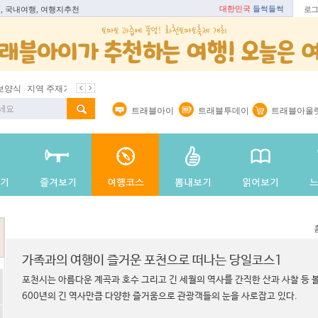
대한민국
들썩들썩
, 국내여행, 여행지추천
로그
지역 주재기자
쇼 미 더 트래블아이
봄꽃
벚꽃명소
봄철 별미
트래블아이
트래블투데이
트래블아울
가족과의 여행이 즐거운 포천으로 떠나는 당일코스1
포천시는 아름다운 계곡과 호수 그리고 긴 세월의 역사를 간직한 산과 사찰 등 
600년의 긴 역사만큼 다양한 즐거움으로 관광객들의 눈을 사로잡고 있다.