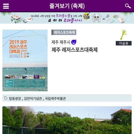
즐겨보기 (축제)
레저스포츠축제
제주 제주시
제주 레저스포츠대축제
,
,
탑동광장
김만덕기념관
국립제주박물관