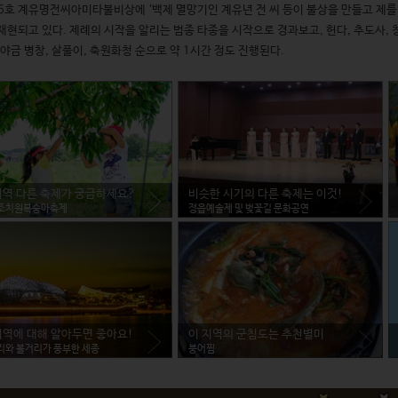
6호 계유명전씨아미타불비상에 ‘백제 멸망기인 계유년 전 씨 등이 불상을 만들고 제를 
재현되고 있다. 제례의 시작을 알리는 범종 타종을 시작으로 경과보고, 헌다, 추도사, 청
가야금 병창, 살풀이, 축원화청 순으로 약 1시간 정도 진행된다. 
지역 다른 축제가 궁금하세요?
비슷한 시기의 다른 축제는 이것!
조치원복숭아축제
정읍예술제 및 벚꽃길 문화공연
지역에 대해 알아두면 좋아요!
이 지역의 군침도는 추천별미
리와 볼거리가 풍부한 세종
붕어찜