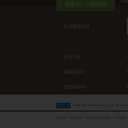
트래
트래블파트너
주재기자
파워리포터
한줄리포터
공지사항
가족 모두 행복하게 만드는 여.행.운은
HOME
회사소개
개인정보취급방침
고객센터