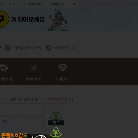
인
회원가입
마이페이지
.
렛
트래블DNA체크업
지역주재기자
)
>
전통역사민속축제
>
세종시 백제대제
4-15
콘텐츠호감도