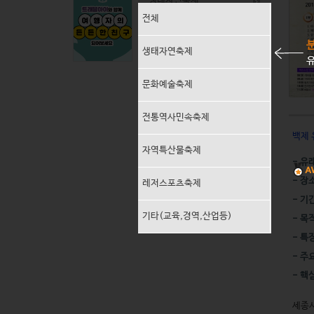
생태자연축제
전체
문화예술축제
생태자연축제
유
전통역사민속축제
문화예술축제
지역특산물축제
전통역사민속축제
레저스포츠축제
백제 
자역특산물축제
- 유
기타(교육,경연,산업등)
- 장
레저스포츠축제
- 기
기타(교육,경역,산업등)
- 목
- 특
- 주
- 핵
세종시