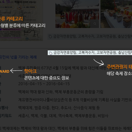
분류 카테고리
형별 분류에 따른 카테고리
금강자연휴양림
,
고복저수지
,
고보자연공원
,
충남산림
금강자연휴양림
,
고복저수지
,
고보자연공원
,
충남산림
유민의 넋을 기리는 제례
주변관광지 
래
백제 유민들이 673년 4월 15일에 백제 왕과 대신에 대한 제를 올림
핫마크
해당 축제 장
소
세종시 전의면 다방리 비암사 일대
콘텐츠에 대한 중요도 정보
간
2016-04-15 ~ 2016-04-15
적
백제의 역대 왕과 신하, 백제 부흥운동군의 혼령을 기림
징
계유명전씨아미나툴비상삼존석 등 8개 석불비상에 기록된 사실을 기반으
요행사
백제대제, 범종 타종, 헌다, 추도사, 산사음식 체험 등
심키워드
세종시, 백제, 석불, 대제, 역사축제, 백제부흥운동, 비암사
 백제대제는 백제의 역대 왕과 대신, 백제의 부흥을 위해 힘쓴 이들을 위로하는 제례다