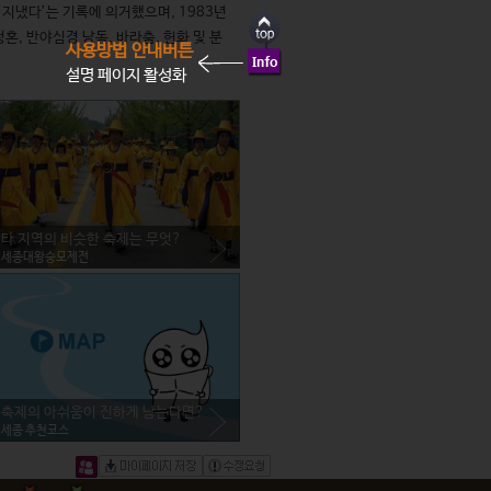
지냈다’는 기록에 의거했으며, 1983년
혼, 반야심경 낭독, 바라춤, 헌화 및 분
사용방법 안내버튼
설명 페이지 활성화
타 지역의 비슷한 축제는 무엇?
세종대왕숭모제전
축제의 아쉬움이 진하게 남는다면?
세종 추천코스