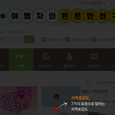
대한민국
들썩들썩
로그
지역 주재기자
쇼 미 더 트래블아이
봄꽃
벚꽃명소
봄철 별미
트래블아이
트래블투데이
트래블아울
홈
>
즐겨보기(축제
세종시 백제대제
세종
지역호감도
2016-04-15 ~ 2016-0
7가지 표정으로 말하는
지역호감도