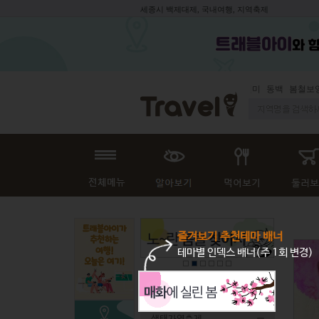
세종시 백제대제, 국내여행, 지역축제
동백
봄철보양식
즐겨보기 추천테마 배너
테마별 인덱스 배너(주 1회 변경)
전체