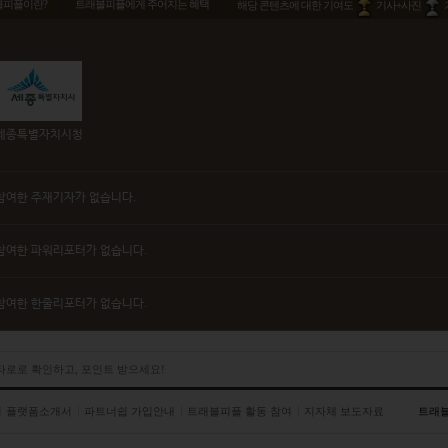
블피플이란?
트래블피플에게 주어지는 혜택
해당 콘텐츠에 대한 기여도
기사+사진
세종특별자치시청
참여한 주재기자가 없습니다.
참여한 파워리포터가 없습니다.
참여한 한줄리포터가 없습니다.
 타로로 확인하고, 포인트 받으세요!
플랫폼소개서
파트너쉽 가입안내
트래블피플 활동 참여
지자체 보도자료
트래