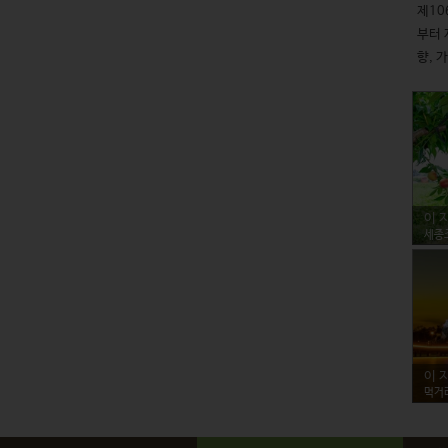
제10
부터 
향, 
이 
세종
이 
먹거