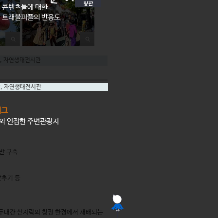
콘텐츠들에 대한
트래블피플의 반응도
,
자연생태전시관
관
,
자연생태전시관
태그
소와 인접한 주변관광지
반 구축
맞추기 등
두대간 산자락의 청정 환경에서 재배되는 