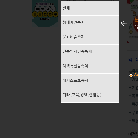
생태자연축제
전체
문화예술축제
생태자연축제
유
전통역사민속축제
문화예술축제
지역특산물축제
전통역사민속축제
레저스포츠축제
백두
자역특산물축제
- 유
기타(교육,경연,산업등)
- 장
레저스포츠축제
- 기
기타(교육,경역,산업등)
- 목
- 특
- 주
- 핵
예전부