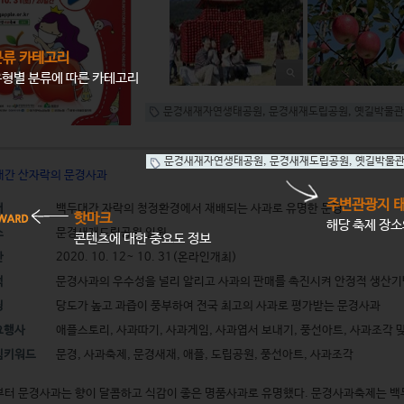
분류 카테고리
형별 분류에 따른 카테고리
문경새재자연생태공원
,
문경새재도립공원
,
옛길박물관
문경새재자연생태공원
,
문경새재도립공원
,
옛길박물
대간 산자락의 문경사과
주변관광지 
래
백두대간 자락의 청정환경에서 재배되는 사과로 유명한 문경
핫마크
해당 축제 장
소
문경새재도립공원 일원
콘텐츠에 대한 중요도 정보
간
2020. 10. 12~ 10. 31(온라인개최)
적
문경사과의 우수성을 널리 알리고 사과의 판매를 촉진시켜 안정적 생산기
징
당도가 높고 과즙이 풍부하여 전국 최고의 사과로 평가받는 문경사과
요행사
애플스토리, 사과따기, 사과게임, 사과엽서 보내기, 풍선아트, 사과조각 
심키워드
문경, 사과축제, 문경새재, 애플, 도립공원, 풍선아트, 사과조각
터 문경사과는 향이 달콤하고 식감이 좋은 명품사과로 유명했다. 문경사과축제는 백