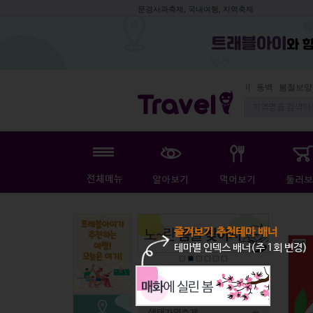
문경사과축제, 국내여행, 지역축제
동백
봄철보양식
즐겨보기 추천테마 배너
테마별 인덱스 배너(주 1회 변경)
전체