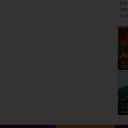
문경 
과축제
기, 
이 
문경
이 
Run