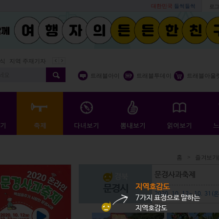
대한민국
들썩들썩
로그
지역 주재기자
쇼 미 더 트래블아이
봄꽃
벚꽃명소
봄철 별미
트래블아이
트래블투데이
트래블아울
홈
>
즐겨보기(
문경사과축제
경북
지역호감도
문경시
2020. 10. 12~ 10. 3
7가지 표정으로 말하는
지역호감도