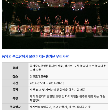
농악의 본고장에서 울려퍼지는 흥겨운 우리가락
국가중요무형문화재인 진주, 삼천포 12차 농악이 있는 농악의 본
유래
고장 사천
장소
삼천포대교공원
기간
2014-07-31 ~ 2014-08-03
목적
사천 홍보 및 지역민에 문화예술 향유기회 제공
세계 유명타악공연팀 초청 및 타악체험을 위주로 진행되는 예술
특징
체험행사
주요행사
세계민속놀이공연, 소고 만들기, 가산오광대공연 등