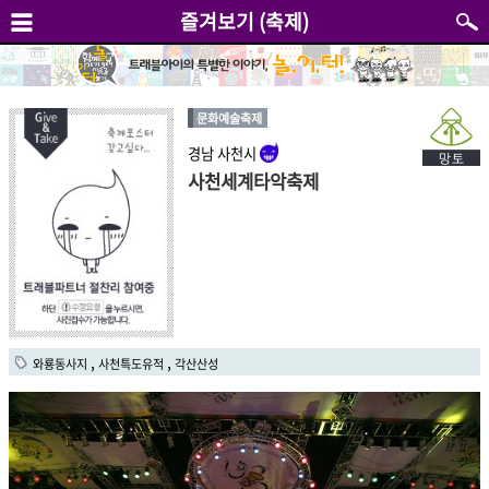
즐겨보기 (축제)
문화예술축제
경남 사천시
사천세계타악축제
,
,
와룡동사지
사천특도유적
각산산성