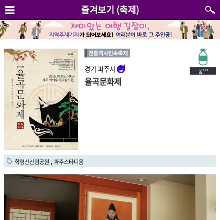
즐겨보기 (축제)
전통역사민속축제
경기 파주시
율곡문화제
,
학령산산림공원
파주스타디움