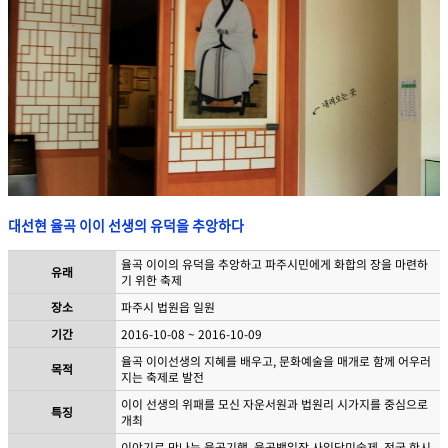
대선현 율곡 이이 선생의 유덕을 추앙하다
율곡 이이의 유덕을 추앙하고 파주시민에게 화합의 장을 마련하
유래
기 위한 축제
장소
파주시 법원읍 일원
기간
2016-10-08 ~ 2016-10-09
율곡 이이선생의 지혜를 배우고, 문화예술을 매개로 함께 어우러
목적
지는 축제로 발전
이이 선생의 위패를 모신 자운서원과 법원리 시가지를 중심으로
특징
개최
이야기로 만나는 율곡기행, 율곡백일장 사임당미술제, 전국 한시