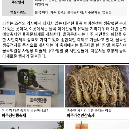
주요행사
백일장 등
핵심키워드
율곡 이이, 파주, DMZ, 율곡문화제, 파주문화원, 법원읍
파주는 조선의 역사에서 빠지지 않는 대선현 율곡 이이선생이 생활했던 본가
가 있는 곳이다. 이곳에서는 율곡 이이선생의 유덕을 기리기 위해 매년 문화
예술축제인 율곡문화제를 개최한다. 율곡문화제는 파주 시민들의 화합을 위
한 시민축제의 성격도 가지고 있어 종합적인 축제로 거듭나고 있다. 율곡선
생유적지를 중심으로 개최되는 이 축제에서는 율곡마을 한마당을 비롯하여
율곡백일장 사임당 미술제, 유가행렬 및 시민길놀이, 자운서원 추향제 등의
다채로운 행사가 펼쳐진다.
이 지역 다른 축제가 궁금하세요?
비슷한 시기의 다른 축제는 이것!
파주장단콩축제
파주개성인삼축제