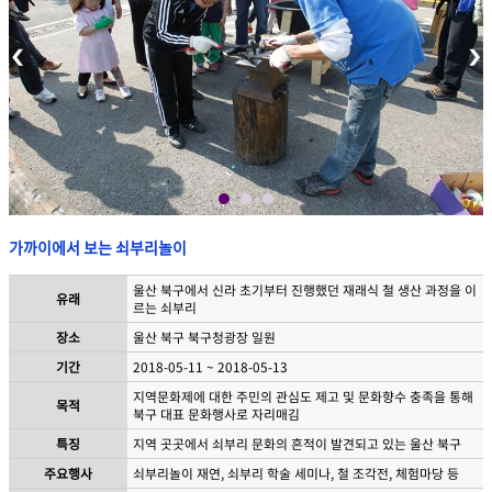
가까이에서 보는 쇠부리놀이
울산 북구에서 신라 초기부터 진행했던 재래식 철 생산 과정을 이
유래
르는 쇠부리
장소
울산 북구 북구청광장 일원
기간
2018-05-11 ~ 2018-05-13
지역문화제에 대한 주민의 관심도 제고 및 문화향수 충족을 통해
목적
북구 대표 문화행사로 자리매김
특징
지역 곳곳에서 쇠부리 문화의 흔적이 발견되고 있는 울산 북구
주요행사
쇠부리놀이 재연, 쇠부리 학술 세미나, 철 조각전, 체험마당 등