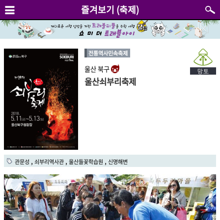
즐겨보기 (축제)
전통역사민속축제
울산 북구
울산쇠부리축제
,
,
,
관문성
쇠부리역사관
울산들꽃학습원
신명해변