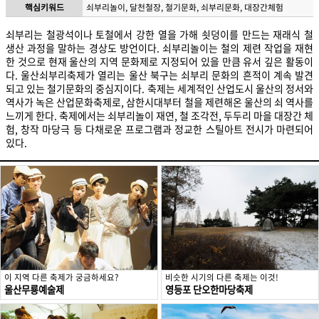
핵심키워드
쇠부리놀이, 달천철장, 철기문화, 쇠부리문화, 대장간체험
쇠부리는 철광석이나 토철에서 강한 열을 가해 쇳덩이를 만드는 재래식 철
생산 과정을 말하는 경상도 방언이다. 쇠부리놀이는 철의 제련 작업을 재현
한 것으로 현재 울산의 지역 문화제로 지정되어 있을 만큼 유서 깊은 활동이
다. 울산쇠부리축제가 열리는 울산 북구는 쇠부리 문화의 흔적이 계속 발견
되고 있는 철기문화의 중심지이다. 축제는 세계적인 산업도시 울산의 정서와
역사가 녹은 산업문화축제로, 삼한시대부터 철을 제련해온 울산의 쇠 역사를
느끼게 한다. 축제에서는 쇠부리놀이 재연, 철 조각전, 두두리 마을 대장간 체
험, 창작 마당극 등 다채로운 프로그램과 정교한 스틸아트 전시가 마련되어
있다.
이 지역 다른 축제가 궁금하세요?
비슷한 시기의 다른 축제는 이것!
울산무룡예술제
영등포 단오한마당축제