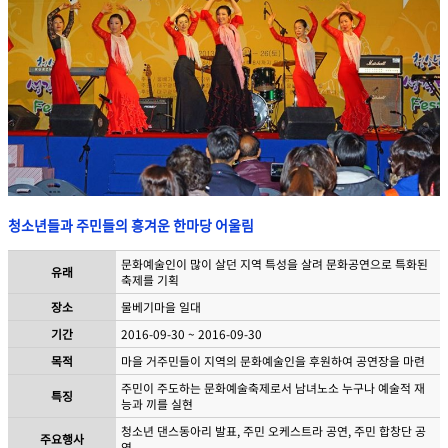
청소년들과 주민들의 흥겨운 한마당 어울림
문화예술인이 많이 살던 지역 특성을 살려 문화공연으로 특화된
유래
축제를 기획
장소
물베기마을 일대
기간
2016-09-30 ~ 2016-09-30
목적
마을 거주민들이 지역의 문화예술인을 후원하여 공연장을 마련
주민이 주도하는 문화예술축제로서 남녀노소 누구나 예술적 재
특징
능과 끼를 실현
청소년 댄스동아리 발표, 주민 오케스트라 공연, 주민 합창단 공
주요행사
연