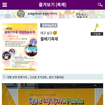
즐겨보기 (축제)
문화예술축제
대구 남구
물베기축제
,
,
대명 공연 문화거리
고산골 조각공원
앞산 맛둘레길