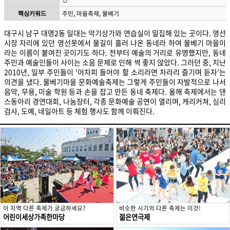
핵심키워드
주민, 마을축제, 물베기
대구시 남구 대명2동 일대는 악기상가와 연습실이 밀집해 있는 곳이다. 영선
시장 자리에 있던 영선못에서 물길이 흘러 나온 동네라 하여 물베기 마을이
라는 이름이 붙여진 곳이기도 하다. 전부터 예술의 거리로 유명했지만, 동네
주민과 예술인들이 사이는 소음 문제로 인해 썩 좋지 않았다. 그러던 중, 지난
2010년, 일부 주민들이 ‘어차피 들어야 할 소리라면 차라리 즐기며 듣자’는
의견을 냈다. 물베기마을 문화예술축제는 그렇게 주민들이 자발적으로 나서
음악, 무용, 미술 학원 등과 손을 잡고 만든 동네 축제다. 올해 축제에서는 댄
스동아리 경연대회, 나눔장터, 각종 문화예술 공연이 열리며, 캐리커쳐, 심리
검사, 도예, 네일아트 등 체험 행사도 함께 이뤄진다.
이 지역 다른 축제가 궁금하세요?
비슷한 시기의 다른 축제는 이것!
어린이세상가족한마당
젊은연극제