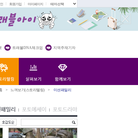
인
회원가입
마이페이지
.
렛
트래블DNA체크업
지역주재기자
홈
>
느껴보기(스토리텔링)
>
미션패밀리
션패밀리
포토에세이
포토드라마