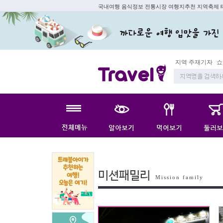
국내여행 음식정보 전통시장 여행지추천 지역축제
지역 주재기자
쇼 미 더 트래
미션패밀리
Mission family