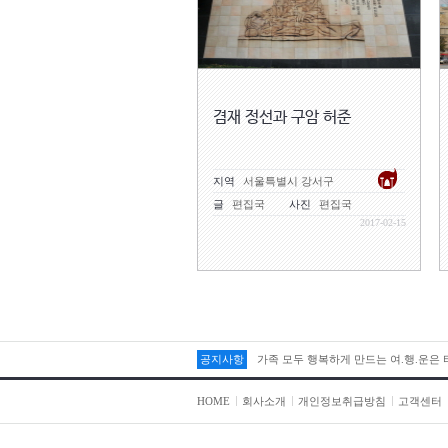
겸재 정선과 구암 허준
지역
서울특별시 강서구
글
편집국
사진
편집국
2017-02-15
공지사항
가족 모두 행복하게 만드는 여.행.운은
HOME
회사소개
개인정보취급방침
고객센터