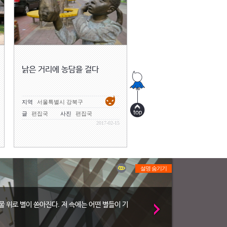
낡은 거리에 농담을 걸다
지역
서울특별시 강북구
글
편집국
사진
편집국
2017-02-15
설명 숨기기
물 위로 별이 쏟아진다. 저 속에는 어떤 별들이 기