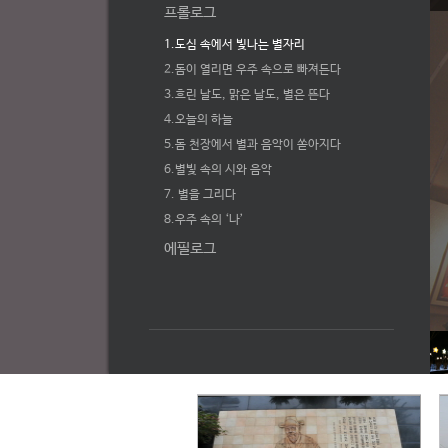
프롤로그
1.도심 속에서 빛나는 별자리
2.돔이 열리면 우주 속으로 빠져든다
3.흐린 날도, 맑은 날도, 별은 뜬다
4.오늘의 하늘
5.돔 천장에서 별과 음악이 쏟아지다
6.별빛 속의 시와 음악
7. 별을 그리다
8.우주 속의 ‘나’
에필로그