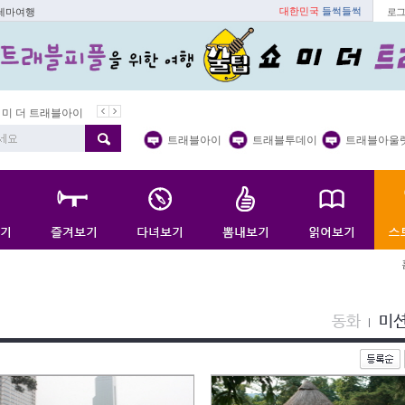
대한민국
들썩들썩
 테마여행
로그
블아이
봄꽃
벚꽃명소
봄철 별미
동백
봄철보양식
트래블아이
트래블투데이
트래블아울
동화
미