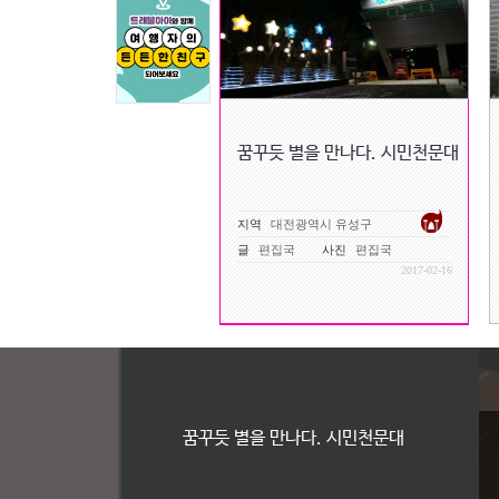
꿈꾸듯 별을 만나다. 시민천문대
지역
대전광역시 유성구
글
편집국
사진
편집국
2017-02-16
꿈꾸듯 별을 만나다. 시민천문대