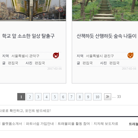
학교 앞 소소한 일상 탈출구
산책하듯 산행하듯 숲속 나들이
지역
서울특별시 관악구
지역
서울특별시 광진구
글
편집국
사진
편집국
글
편집국
사진
편집국
2017-02-16
2017-02-16
33
...
1
2
3
4
5
6
7
8
9
10
 타로로 확인하고, 포인트 받으세요!
플랫폼소개서
파트너쉽 가입안내
트래블피플 활동 참여
지자체 보도자료
트래