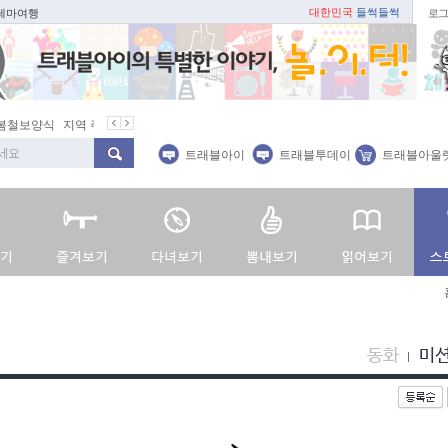
대한민국
들썩들썩
 테마여행
로그
봄철보양식
지역 주재기자
쇼 미 더 트래블아이
봄꽃
벚꽃명소
트래블아이
트래블투데이
트래블아울
동화
미