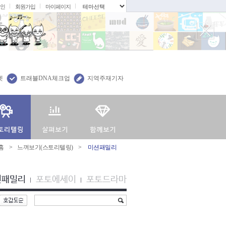
인
회원가입
마이페이지
.
렛
트래블DNA체크업
지역주재기자
홈
>
느껴보기(스토리텔링)
>
미션패밀리
션패밀리
포토에세이
포토드라마