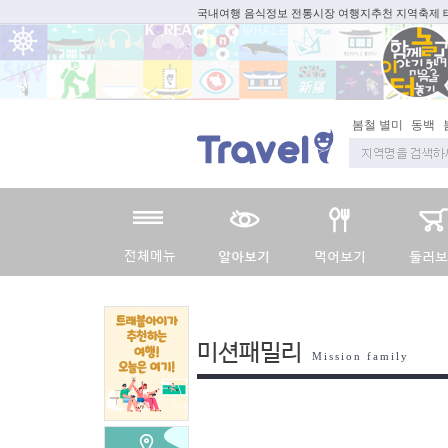
국내여행 음식정보 전통시장 여행지추천 지역축제
봄철 별미
동백
미션패밀리
Mission family