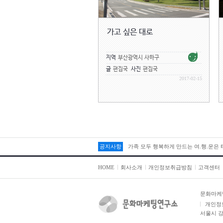
가고 싶은 대로
지역
부산광역시 사하구
글
편집국
사진
편집국
2017-02-15
공지사항
가족 모두 행복하게 만드는 여.행.운은
HOME
회사소개
개인정보취급방침
고객센터
문화마케
개인정
서울시 강