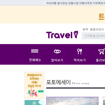
국내여행 음식정보 전통시장 여행지추천 지역축제
동백
봄철보양식
포토에세이
Photo essay