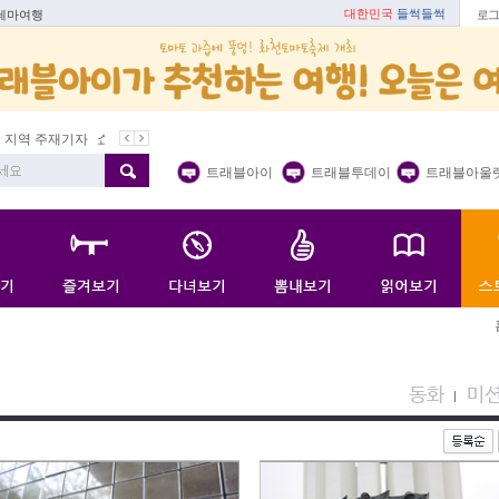
대한민국
들썩들썩
 테마여행
로그
지역 주재기자
쇼 미 더 트래블아이
봄꽃
벚꽃명소
봄철 별미
트래블아이
트래블투데이
트래블아울
동화
미