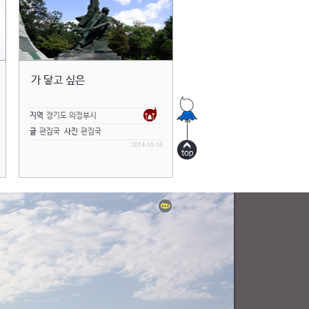
가 닿고 싶은
지역
경기도 의정부시
글
편집국
사진
편집국
2014-10-10