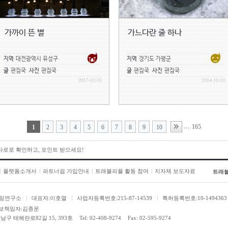
가까이 뜬 별
가느다란 줄 하나
지역
대전광역시 유성구
지역
경기도 가평군
글
편집국
사진
편집국
글
편집국
사진
편집국
2017-02-16
2014-10-10
165
...
1
2
3
4
5
6
7
8
9
10
 타로로 확인하고, 포인트 받으세요!
플랫폼소개서
파트너쉽 가입안내
트래블피플 활동 참여
지자체 보도자료
트래
팅연구소
대표자:이호열
사업자등록번호:215-87-14539
특허등록번호:10-1494363
보책임자:김종운
남구 테헤란로82길 15, 393호
Tel: 02-408-9274
Fax: 02-595-9274