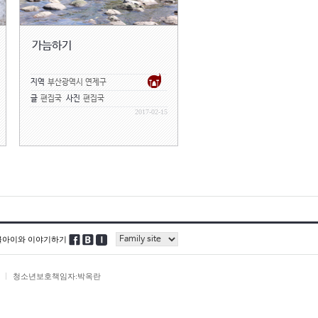
가늠하기
지역
부산광역시 연제구
글
편집국
사진
편집국
2017-02-15
블아이와 이야기하기
청소년보호책임자:박옥란