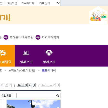
인
회원가입
마이페이지
.
렛
트래블DNA체크업
지역주재기자
홈
>
느껴보기(스토리텔링)
>
포토에세이
션패밀리
포토에세이
포토드라마