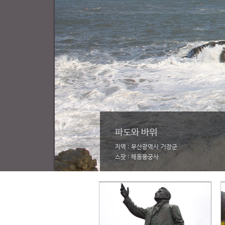
파도와 바위
지역 : 부산광역시 기장군
스팟 : 해동용궁사