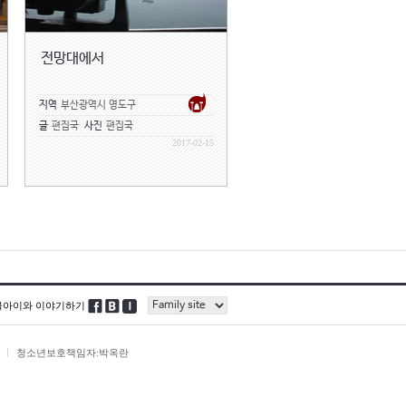
전망대에서
지역
부산광역시 영도구
글
편집국
사진
편집국
2017-02-15
블아이와 이야기하기
청소년보호책임자:박옥란