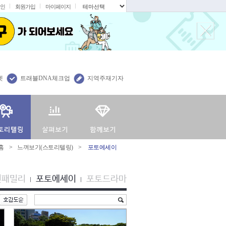
인
회원가입
마이페이지
.
렛
트래블DNA체크업
지역주재기자
홈
>
느껴보기(스토리텔링)
>
포토에세이
션패밀리
포토에세이
포토드라마