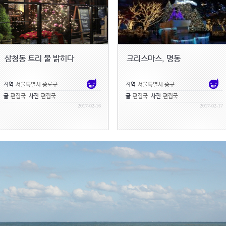
삼청동 트리 불 밝히다
크리스마스, 명동
지역
서울특별시 종로구
지역
서울특별시 중구
글
편집국
사진
편집국
글
편집국
사진
편집국
2017-02-16
2017-02-17