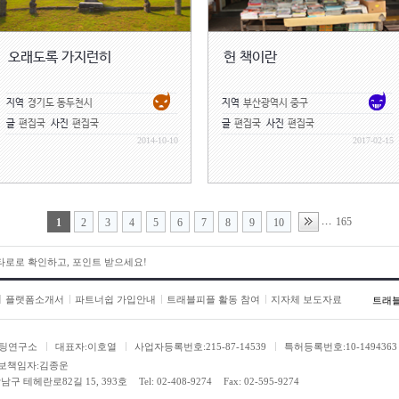
오래도록 가지런히
헌 책이란
지역
경기도 동두천시
지역
부산광역시 중구
글
편집국
사진
편집국
글
편집국
사진
편집국
2014-10-10
2017-02-15
165
...
1
2
3
4
5
6
7
8
9
10
 타로로 확인하고, 포인트 받으세요!
플랫폼소개서
파트너쉽 가입안내
트래블피플 활동 참여
지자체 보도자료
트래
팅연구소
대표자:이호열
사업자등록번호:215-87-14539
특허등록번호:10-1494363
보책임자:김종운
남구 테헤란로82길 15, 393호
Tel: 02-408-9274
Fax: 02-595-9274