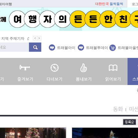
대한민국
들썩들썩
 테마여행
로그
지역 주재기자
쇼 미 더 트래블아이
봄꽃
벚꽃명소
봄철 별미
트래블아이
트래블투데이
트래블아울
동화
미