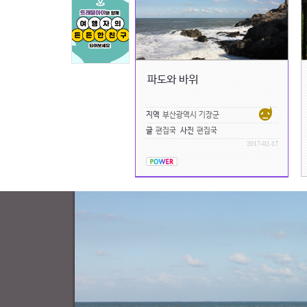
파도와 바위
지역
부산광역시 기장군
글
편집국
사진
편집국
2017-02-17