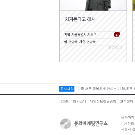
치켜든다고 해서
지역
서울특별시 서초구
글
편집국
사진
편집국
2017-02-16
공지사항
가족 모두 행복하게 만드는 여.행.운은
HOME
회사소개
개인정보취급방침
고객센터
문화마케
개인정
서울시 강