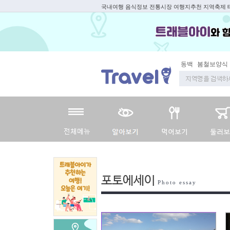
국내여행 음식정보 전통시장 여행지추천 지역축제
동백
봄철보양식
포토에세이
Photo essay