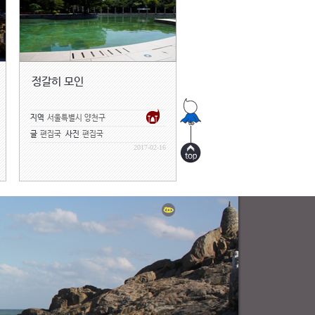
정갈히 모인
지역
서울특별시 양천구
글
편집국
사진
편집국
2017-02-16