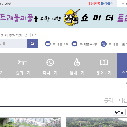
대한민국
들썩들썩
 테마여행
로그
지역 주재기자
쇼 미 더 트래블아이
봄꽃
벚꽃명소
봄철 별미
트래블아이
트래블투데이
트래블아울
동화
미