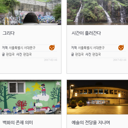
그리다
시간이 흘러간다
지역
서울특별시 서대문구
지역
서울특별시 서대문구
글
편집국
사진
편집국
글
편집국
사진
편집국
2017-02-16
2017-02-16
벽화의 존재 의미
예술의 전당을 지나며