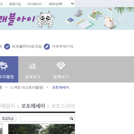
인
회원가입
마이페이지
.
렛
트래블DNA체크업
지역주재기자
홈
>
느껴보기(스토리텔링)
>
포토에세이
션패밀리
포토에세이
포토드라마