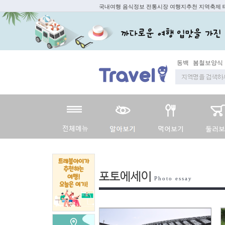
국내여행 음식정보 전통시장 여행지추천 지역축제
동백
봄철보양식
포토에세이
Photo essay