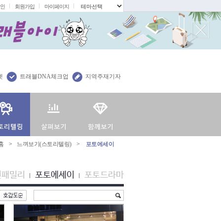
인
회원가입
마이페이지
.
렛
트래블DNA체크업
지역주재기자
홈
>
느껴보기(스토리텔링)
>
포토에세이
션패밀리
포토에세이
포토드라마