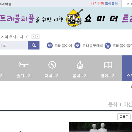
대한민국
들썩들썩
 테마여행
로그
지역 주재기자
쇼 미 더 트래블아이
봄꽃
벚꽃명소
봄철 별미
트래블아이
트래블투데이
트래블아울
동화
미