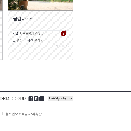
움집터에서
지역
서울특별시 강동구
글
편집국
사진
편집국
2017-02-15
블아이와 이야기하기
청소년보호책임자:박옥란