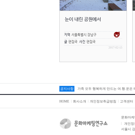
눈이 내린 공원에서
지역
서울특별시 강남구
글
편집국
사진
편집국
2017-02-15
공지사항
가족 모두 행복하게 만드는 여.행.운은
HOME
회사소개
개인정보취급방침
고객센터
문화마케
개인정
서울시 강