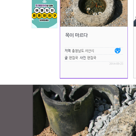
목이 마르다
지역
충청남도 서산시
글
편집국
사진
편집국
2014-09-25