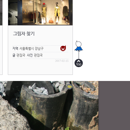
그림자 찾기
지역
서울특별시 강남구
글
편집국
사진
편집국
2017-02-15