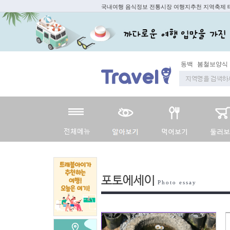
국내여행 음식정보 전통시장 여행지추천 지역축제
동백
봄철보양식
포토에세이
Photo essay