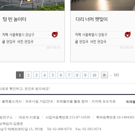
텅 빈 놀이터
다리 너머 햇빛이
지역
서울특별시 강남구
지역
서울특별시 강동구
글
편집국
사진
편집국
글
편집국
사진
편집국
2017-02-15
2017-02-15
165
...
1
2
3
4
5
6
7
8
9
10
 타로로 확인하고, 포인트 받으세요!
플랫폼소개서
파트너쉽 가입안내
트래블피플 활동 참여
지자체 보도자료
트래
팅연구소
대표자:이호열
사업자등록번호:215-87-14539
특허등록번호:10-1494363
보책임자:김종운
남구 테헤란로82길 15, 393호
Tel: 02-408-9274
Fax: 02-595-9274