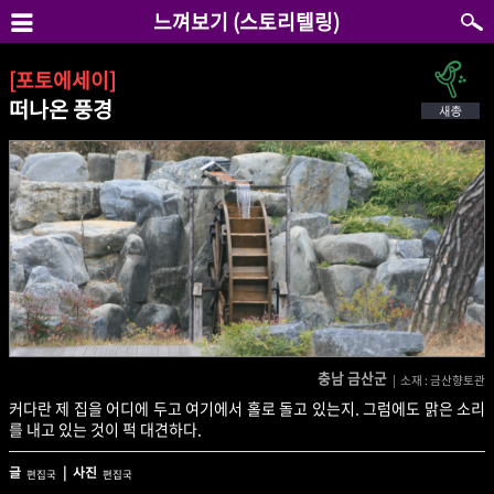
느껴보기 (스토리텔링)
[포토에세이]
떠나온 풍경
충남 금산군
| 소재 : 금산향토관
커다란 제 집을 어디에 두고 여기에서 홀로 돌고 있는지. 그럼에도 맑은 소리
를 내고 있는 것이 퍽 대견하다.
글
| 사진
편집국
편집국