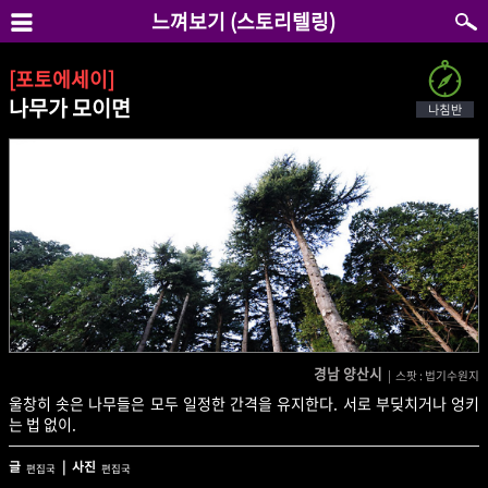
느껴보기 (스토리텔링)
[포토에세이]
나무가 모이면
경남 양산시
| 스팟 : 법기수원지
울창히 솟은 나무들은 모두 일정한 간격을 유지한다. 서로 부딪치거나 엉키
는 법 없이.
글
| 사진
편집국
편집국