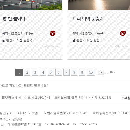
텅 빈 놀이터
다리 너머 햇빛이
지역
서울특별시 강남구
지역
서울특별시 강동구
글
편집국
사진
편집국
글
편집국
사진
편집국
2017-02-15
2017-02-15
165
...
1
2
3
4
5
6
7
8
9
10
 타로로 확인하고, 포인트 받으세요!
플랫폼소개서
파트너쉽 가입안내
트래블피플 활동 참여
지자체 보도자료
트래
팅연구소
대표자:이호열
사업자등록번호:215-87-14539
특허등록번호:10-1494363
보책임자:김종운
남구 테헤란로82길 15, 393호
Tel: 02-408-9274
Fax: 02-595-9274