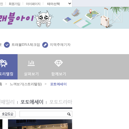
인
회원가입
마이페이지
.
렛
트래블DNA체크업
지역주재기자
홈
>
느껴보기(스토리텔링)
>
포토에세이
션패밀리
포토에세이
포토드라마