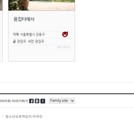
움집터에서
지역
서울특별시 강동구
글
편집국
사진
편집국
2017-02-15
블아이와 이야기하기
청소년보호책임자:박옥란