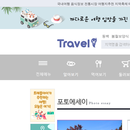
국내여행 음식정보 전통시장 여행지추천 지역축제
동백
봄철보양식
포토에세이
Photo essay