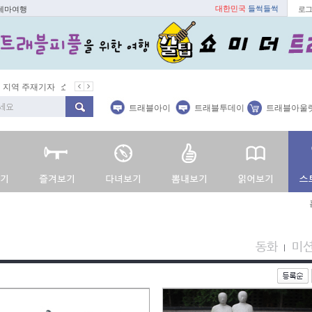
대한민국
들썩들썩
 테마여행
로그
지역 주재기자
쇼 미 더 트래블아이
봄꽃
벚꽃명소
봄철 별미
트래블아이
트래블투데이
트래블아울
동화
미