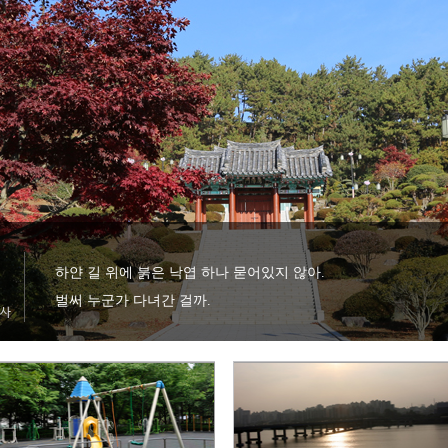
하얀 길 위에 붉은 낙엽 하나 묻어있지 않아.

벌써 누군가 다녀간 걸까.
충사