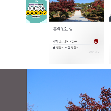
흔적 없는 길
지역
경상남도 고성군
글
편집국
사진
편집국
2014-09-24