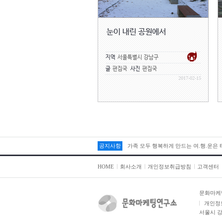
눈이 내린 공원에서
지역
서울특별시 강남구
글
편집국
사진
편집국
2017-02-15
공지사항
가족 모두 행복하게 만드는 여.행.운은
HOME
회사소개
개인정보취급방침
고객센터
문화마케
개인정
서울시 강