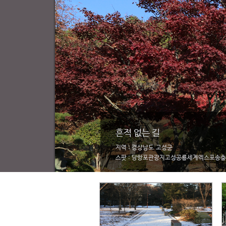
흔적 없는 길
지역 : 경상남도 고성군
스팟 : 당항포관광지고성공룡세계엑스포송